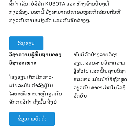
ສິິກໍາ ​ເຊັ່ນ: ບໍລິສັດ KUBOTA
ແລະ ຫ້າງຮ້ານອື່ນໆທີ່​
ກ່ຽວຂ້ອງ. ນອກ​ນີ້ ຍັງສາມາດປະກອບທູລະກິດສ່ວນຕົວທີ່​
ກ່ຽວກັບ​ການແປງລົດ ແລະ ກົນຈັກຕ່າງໆ.
ວິຊາຮຽນ
ວິຊາຄວາມຮູ້ພື້ນຖານຂອງ
ທັນມີຕົວຢ່າງລາຍວິຊາ
ວິຊາສະເພາະ
ຮຽນ. ສ່ວນລາຍວິຊາຄວາມ
ຮູ້ທົ່ວໄປ ແລະ ພື້ນຖານວິຊາ
ໂຮງຮຽນເຕັກນິກລາວ-
ສະເພາະ ແມ່ນນໍາໃຊ້ຫຼັກສູດ
ເຢຍລະມັນ ກໍາລັງຢູ່ໃນ
ດຽວກັບ ສາຂາເຕັກໂນໂລຊີ
ໄລຍະພັດທະນາຫຼັກສູດກົນ
ລົດຍົນ
ຈັກກະສິກໍາ ດັ່ງນັ້ນ ຈຶ່ງບໍ່
ຂໍ້ມູນການຕິດຕໍ່: