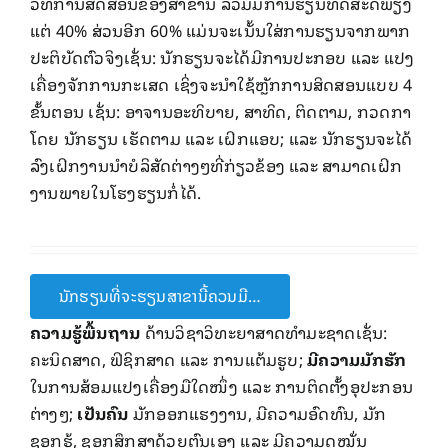
ວິທີ​ການ​ສິດສອນ​ຂອງ​ສາຂາ​ນີ້ ລວມມີ​ການ​ຮຽນທິດສະດີພຽງ
ແຕ່ 40% ສ່ວນອີກ 60% ແມ່ນຈະເນັ້ນ​ໃສ່ການຮຽນຈາກ​ພາກ
ປະຕິບັດຕົວຈິງ​ເຊັ່ນ: ນັກຮຽນຈະໄດ້ມີການປະກອບ ແລະ ແປງ
ເຄື່ອງຈັກການກະເສດ ​ເຊິ່ງຈະ​ນໍາ​ໃຊ້​ຫຼັກການ​ສິດສອນ​ແບບ 4
ຂັ້ນຕອນ​ ​ເຊັ່ນ: ອາຈານ​ອະທິບາຍ​, ສາທິດ, ຕິດຕາມ, ກວດກາ ​​
ໂດຍ ນັກຮຽນ ​ເຮັດ​ຕາມ ​ແລະ ​ເຝິກ​ແອບ; ​ແລະ ນັກຮຽນຈະໄດ້
ລົງ​ເຝິກງານນໍາບໍລິສັດຕ່າງໆທີ່ກ່ຽວຂ້ອງ ​ແລະ ສາມາດເຝິກ
ງານພາຍໃນໂຮງຮຽນກໍ່ໄດ້.
ນັກຮຽນທີ່ຈະຮຽນສາຂານີ້ຄວນມີ…
ຄວາມຮູ້ພື້ນຖານ
ດ້ານວິຊາວິທະຍາສາດ​ທໍາ​ມະ​ຊາດເຊັ່ນ:
ຄະນິດສາດ, ຟິຊິກສາດ ​ແລະ ການແຕ້ມຮູບ;
ມີຄວາມມັກຮັກ
ໃນການສ້ອມແປງເຄື່ອງມືໃດໜຶ່ງ ​ແລະ ການຕິດຕັ້ງອຸປະກອນ
ຕ່າງໆ;
ເປັນຄົນ
ມັກອອກແຮງງານ, ມີຄວາມອົດທົນ, ມັກ
ຊອກຮູ້, ຊອກສຶກສາດ້ວຍຕົນເອງ ແລະ ມີຄວາມດຸໝັ່ນ