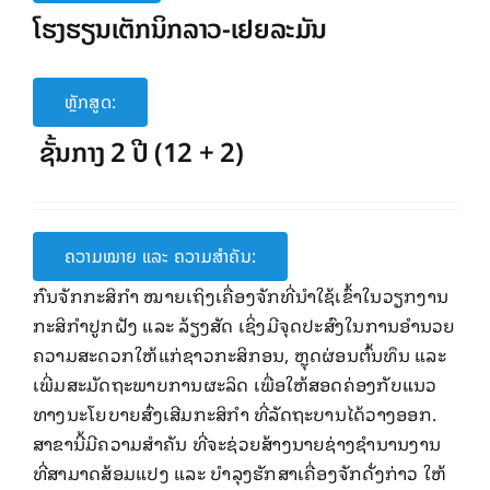
ໂຮງຮຽນເຕັກນິກລາວ-ເຢຍລະມັນ
ຫຼັກສູດ:
ຊັ້ນກາງ 2 ປີ (12 + 2)
ຄວາມໝາຍ ແລະ ຄວາມສໍາຄັນ:
ກົນຈັກກະສິກໍາ ໝາຍເຖິງເຄື່ອງຈັກທີ່ນໍາໃຊ້ເຂົ້າໃນວຽກງານ
ກະສິກໍາປູກຝັງ ແລະ ລ້ຽງສັດ ເຊິ່ງມີຈຸດປະສົງໃນການອໍານວຍ
ຄວາມສະດວກໃຫ້ແກ່ຊາວກະສິກອນ, ຫຼຸດຜ່ອນຕົ້ນທຶນ ແລະ
ເພີ່ມສະມັດຖະພາບການຜະລິດ ເພື່ອໃຫ້ສອດຄ່ອງກັບແນວ
ທາງນະໂຍບາຍສົ່ງເສີມກະສິກໍາ ທີ່ລັດຖະບານໄດ້ວາງອອກ.
ສາຂານີ້ມີຄວາມສໍາຄັນ ທີ່ຈະຊ່ວຍສ້າງນາຍຊ່າງຊໍານານງານ
ທີ່ສາມາດສ້ອມແປງ ແລະ ບໍາລຸງຮັກສາເຄື່ອງຈັກດັ່ງກ່າວ ໃຫ້