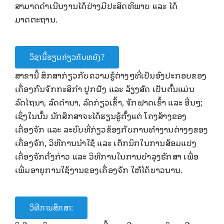
ສາມາດດໍາເນີນງານໄດ້ຢ່າງມີປະສິດທິພາບ ແລະ ໄດ້
ມາດຕະຖານ.
ວິຊານີ້ຮຽນກ່ຽວກັບຫຍັງ?
ສາຂາ​ນີ້ ​ສຶກສາກ່ຽວກັບຄວາມ​ຮູ້​ຕ່າງໆທີ່​ເປັນ​ອົງ​ປະກອບ​ຂອງ
ເຄື່ອງກົນຈັກກະສິກໍາ ປູກຝັງ ແລະ ລ້ຽງສັດ ເປັນຕົ້ນ​ແມ່ນ
ລົດໄຖນາ, ລົດດໍານາ, ລົດກ່ຽວເຂົ້າ, ຈັກຟາດເຂົ້າ ແລະ ອື່ນໆ​;
ເຊິ່ງໃນນັ້ນ ນັກສຶກສາຈະໄດ້ຮຽນຮູ້ຕັ້ງແຕ່ ໂຄງສ້າງຂອງ
ເຄື່ອງຈັກ ແລະ ລະບົບ​ທີ່​ກ່ຽວຂ້ອງ​ກັບ​ການທໍາງານຕ່າງໆຂອງ
ເຄື່ອງຈັກ, ວິທີການນໍາໃຊ້ ​ແລະ ​ເຕັກນິກ​ໃນ​ການສ້ອມແປງ
ເຄື່ອງຈັກດັ່ງກ່າວ ​ແລະ ວິທີ​ການ​ໃນ​ການ​ບໍາລຸງ​ຮັກສາ ​ເພື່ອ​
ເພີ່ມ​ອາຍຸ​ການ​ໃຊ້​ງານ​ຂອງເຄື່ອງຈັກ ໃຫ້ໄດ້ຍາວນານ.
ວິທີການສຶກສາ: