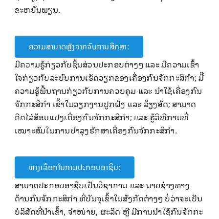
ຂະຫຍັນພຽນ.
ຄວາມສາມາດຫຼັງຈາກຈົບການສຶກສາ:
ມີຄວາມຮູ້ກ່ຽວກັບຊິ້ນສ່ວນ​ປະກອບ​ຕ່າງໆ ​ແລະ ມີ​ຄວາມ​ເຂົ້າ​
ໃຈ​ກ່ຽວກັບລະບົບ​ການ​ເຮັດ​ວຽກຂອງ​ເຄື່ອງກົນຈັກກະສິກໍາ; ມີີ
ຄວາມຮູ້ພື້ນຖານກ່ຽວກັບການຄວບຄຸມ ແລະ ນໍາໃຊ້ເຄື່ອງກົນ
ຈັກກະສິກໍາ ເຂົ້າໃນວຽກງານປູກຝັງ ແລະ ລ້ຽງສັດ; ສາມາດ
ຄິດໄລ່ສ້ອມແປງເຄື່ອງກົນຈັກກະສິກໍາ; ​ແລະ ຮູ້​ວິທີ​ການ​ທີ່​
ເໝາະສົມ​ໃນ​ການ​ບໍາລຸງ​ຮັກສາ​ເຄື່ອງກົນ​ຈັກກະສິກໍາ.
ທາງເລືອກໃນການປະກອບອາຊີບ:
ສາມາດປະກອບ​ອາຊີບ​ເປັນ​ວິຊາ​ການ ​ແລະ ນາຍຊ່າງ​ທາງ​
ດ້ານ​ກົນ​ຈັກກະສິກໍາ ທີ່ບັນຈຸເຂົ້າໃນສັງກັດຕ່າງໆ ບໍ່ວ່າຈະເປັນ
ບໍລິສັດທີ່​ນໍາ​ເຂົ້າ, ຈໍາໜ່າຍ, ຜະລິດ​ ຫຼື ມີ​ການ​ນໍາ​ໃຊ້ກົນ​ຈັກກະ