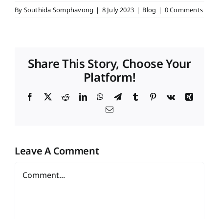
By
Southida Somphavong
|
8 July 2023
|
Blog
|
0 Comments
Share This Story, Choose Your
Platform!
Facebook
X
Reddit
LinkedIn
WhatsApp
Telegram
Tumblr
Pinterest
Vk
Xing
Email
Leave A Comment
Comment