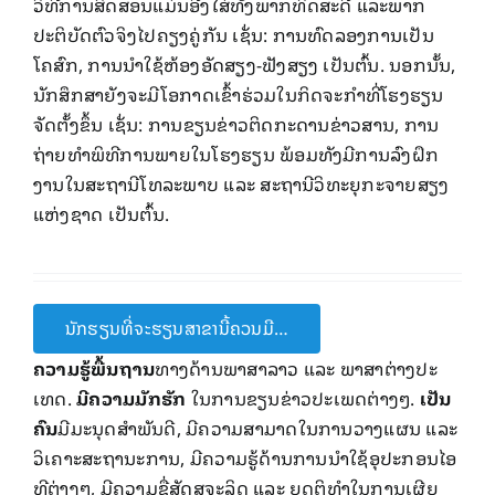
ວິທີ​ການ​ສິດສອນ​ແມ່ນ​ອີງ​ໃສ່​ທັງ​ພາກ​ທິດ​ສະ​ດີ ​ແລະພາກ
ປະຕິບັດ​ຕົວ​ຈິງ​ໄປຄຽງຄູ່​ກັນ ​ເຊັ່ນ: ການ​ທົດ​ລອງການ​ເປັນ​
ໂຄສົກ, ການ​ນຳ​ໃຊ້​ຫ້ອງ​ອັດ​ສຽງ-ຟັງສຽງ ​ເປັນຕົ້ນ​. ນອກ​ນັ້ນ,​
ນັກ​ສຶກສາ​ຍັງ​ຈະມີ​ໂອກາດ​ເຂົ້າ​​ຮ່ວມໃນ​ກິດຈະກຳທີ່​ໂຮງຮຽນ​
ຈັດຕັ້ງຂຶ້ນ ​ເຊັ່ນ: ການ​ຂຽນ​ຂ່າວ​ຕິດ​ກະ​ດານຂ່າວສານ, ການ
ຖ່າຍ​ທຳ​ພິທີການ​ພາຍ​ໃນ​ໂຮງຮຽນ ພ້ອມທັງມີການລົງຝຶກ​
ງານ​ໃນ​ສະຖາ​ນີ​ໂທລະພາບ ​ແລະ ສະຖານີ​ວິທະຍຸ​ກະ​ຈາຍ​ສຽງ​
ແຫ່ງ​ຊາດ ເປັນຕົ້ນ.
ນັກຮຽນທີ່ຈະຮຽນສາຂານີ້ຄວນມີ…
ຄວາມ​ຮູ້​ພື້ນຖານ
ທາງດ້ານ​ພາສາ​ລາວ ແລະ ພາສາ​ຕ່າງປະ​
ເທດ.
ມີ​ຄວາມ​ມັກ​ຮັກ
​ ໃນ​ການ​ຂຽນ​ຂ່າວ​ປະ​ເພດ​ຕ່າງໆ.
ເປັນ
ຄົນ
ມີ​ມະນຸດ​ສຳພັນ​ດີ, ມີ​ຄວາມ​ສາມາດ​ໃນ​ການວາງ​ແຜນ ແລະ
ວິ​ເຄາະ​ສະຖານະ​ການ, ມີ​ຄວາມ​ຮູ້​ດ້ານ​ການນໍາ​ໃຊ້​ອຸປະກອນໄອ​
ທີ​ຕ່າ​ງໆ, ມີ​ຄວາມ​ຊື່ສັດ​ສຸ​ຈະລິດ ​ແລະ ຍຸດຕິ​ທຳ​ໃນ​ການ​ເຜີຍ​