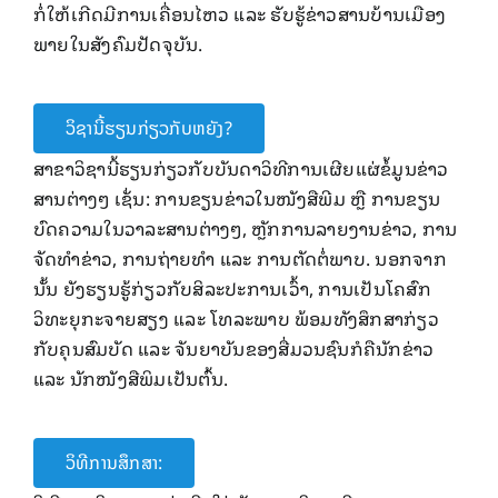
ກໍ່ໃຫ້​ເກີດ​ມີ​ການ​ເຄື່ອນ​ໄຫ​ວ ແລະ ຮັບຮູ້ຂ່າວສານບ້ານເມືອງ
ພາຍໃນສັງຄົມປັດຈຸບັນ.
ວິຊານີ້ຮຽນກ່ຽວກັບຫຍັງ?
ສາຂາວິຊາ​ນີ້​ຮຽນ​ກ່ຽວກັບ​ບັນດາ​ວິທີ​ການ​ເຜີຍ​ແຜ່​ຂໍ້​ມູນ​ຂ່າວ​
ສານ​ຕ່າງໆ ​ເຊັ່ນ: ການ​ຂຽນ​ຂ່າວໃນໜັງສື​ພີ​ມ ຫຼື​ ການຂຽນ​
ບົດຄວາມ​​ໃນ​ວາລະສານຕ່າງໆ, ຫຼັກການລາຍງານ​ຂ່າວ, ການ
ຈັດ​ທຳ​ຂ່າວ, ການຖ່າຍ​ທຳ ​ແລະ ການ​ຕັດຕໍ່ພາບ. ນອກຈາກ​
ນັ້ນ ຍັງ​ຮຽນ​ຮູ້​ກ່ຽວ​ກັບ​ສິລະ​ປະການ​ເວົ້າ, ການ​ເປັນ​ໂຄສົກ​
ວິທະຍຸ​ກະ​ຈາຍ​ສຽງ ​ແລະ ​ໂທລະພາ​ບ ພ້ອມ​ທັງສຶກສາ​ກ່ຽວ​
ກັບ​ຄຸນສົມບັດ ແລະ ຈັນ​ຍາ​ບັນ​ຂອງ​ສື່​ມວນ​ຊົນກໍ​ຄືນັກ​ຂ່າວ
ແລະ ນັກ​ໜັງສືພິມ​ເປັນຕົ້ນ.
ວິທີການສຶກສາ: