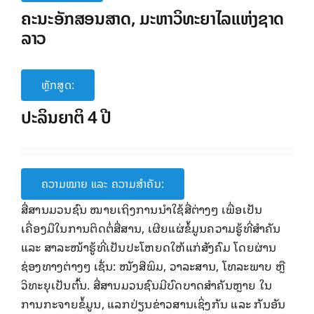
ຄະນະ​​ອັກສອນສາດ, ມະຫາວິທະຍາ​ໄລ​ແຫ່ງ​ຊາດ
ລາວ
ຫຼັກສູດ:
ປະລິນຍາຕິ 4 ປີ
ຄວາມໝາຍ ແລະ ຄວາມສໍາຄັນ:
ສື່ສານມວນຊົນ ໝາຍເຖິງການນໍາໃຊ້ສື່ຕ່າງໆ ເພື່ອເປັນ
ເຄື່ອງມືໃນການຕິດຕໍ່ສື່ສານ, ເຜີຍແຜ່ຂໍ້ມູນຄວາມຮູ້ທີ່ສຳຄັນ
ແລະ ສາລະໜ້າຮູ້ທີ່ເປັນປະໂຫຍດໃຫ້ແກ່ສັງຄົມ ​ໂດຍຜ່ານ
ຊ່ອງທາງຕ່າງໆ ເຊັ່ນ: ໜັງສືພິມ, ວາລະສານ, ໂທລະພາບ ຫຼື
ວິທະຍຸເປັນຕົ້ນ. ສື່ສານມວນຊົນມີບົດບາດສຳຄັນຫຼາຍ ໃນ
ການກະຈາຍຂໍ້ມູນ, ​ແລກປ່ຽນຂ່າວສານ​ເຊິ່ງກັນ ແລ​ະ ກັນອັນ​