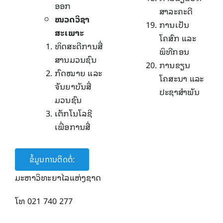
ອອກ
ສາລະຄະດີ
ໝວດວິຊາ
ການເປັນ
ສະເພາະ
ໂຄສົກ ແລະ
ທິດສະດີການສື່
ພິທີກອນ
ສານມວນຊົນ
ການຂຽນ
ກົດໝາຍ ແລະ
ໂຄສະນາ ແລະ
ຈັນຍາບັນສື່
ປະຊາສໍາພັນ
ມວນຊົນ
ເຕັກໂນໂລຊີ
ເພື່ອການສື່
ຂໍ້ມູນການຕິດຕໍ່:
ມະຫາວິທະຍາໄລແຫ່ງຊາດ
ໂທ 021 740 277