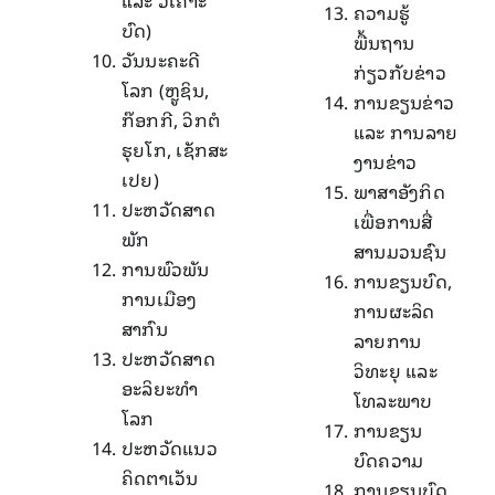
ແລະ ວິເຄາະ
ຄວາມຮູ້
ບົດ)
ພື້ນຖານ
ວັນນະຄະດີ
ກ່ຽວກັບຂ່າວ
ໂລກ (ຫຼູຊິນ,
ການຂຽນຂ່າວ
ກ໊ອກກີ, ວິກຕໍ
ແລະ ການລາຍ
ຮຸຍໂກ, ເຊັກສະ
ງານຂ່າວ
ເປຍ)
ພາສາອັງກິດ
ປະຫວັດສາດ
ເພື່ອການສື່
ພັກ
ສານມວນຊົນ
ການພົວພັນ
ການຂຽນບົດ,
ການເມືອງ
ການຜະລິດ
ສາກົນ
ລາຍການ
ປະຫວັດສາດ
ວິທະຍຸ ແລະ
ອະລິຍະທໍາ
ໂທລະພາບ
ໂລກ
ການຂຽນ
ປະຫວັດແນວ
ບົດຄວາມ
ຄິດຕາເວັນ
ການຂຽນບົດ