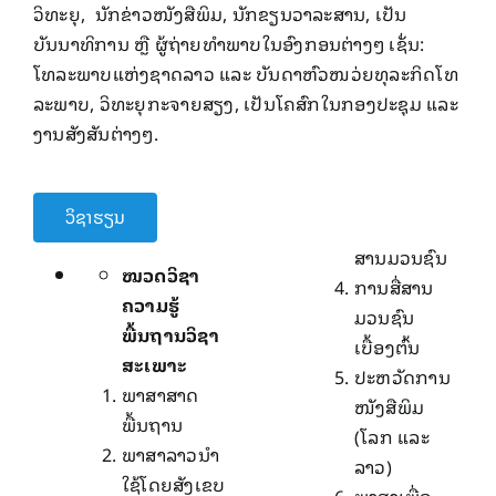
ວິທະຍຸ, ນັກ​ຂ່າວ​ໜັງ​ສື​ພິມ, ນັກຂຽນວາລະສານ​, ເປັນ
ບັນນາທິການ ຫຼື ​​ຜູ້​ຖ່າຍ​ທຳ​ພາບໃນອົງກອນຕ່າງໆ ເຊັ່ນ:​
ໂທລະພາບ​ແຫ່ງ​ຊາດ​ລາວ ​ແລະ ບັນດາ​ຫົວ​ໜວ່ຍທຸລະ​ກິດ​ໂທ
ລະ​ພາບ, ວິ​ທະ​ຍຸ​ກະ​ຈາຍ​ສຽງ​, ເປັນໂຄສົກໃນ​ກອງປະຊຸມ ແລະ
ງານສັງສັນຕ່າງໆ. ​
ວິຊາຮຽນ
ສານມວນຊົນ
ໝວດວິຊາ
ການສື່ສານ
ຄວາມຮູ້
ມວນຊົນ
ພື້ນຖານວິຊາ
ເບື້ອງຕົ້ນ
ສະເພາະ
ປະຫວັດການ
ພາສາສາດ
ໜັງສືພິມ
ພື້ນຖານ
(ໂລກ ແລະ
ພາສາລາວນໍາ
ລາວ)
ໃຊ້ໂດຍສັງເຂບ