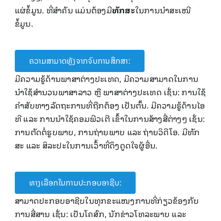
ແຜ່​ຂໍ້​ມູນ. ທີ່ສໍາຄັນ ແມ່ນຕ້ອງມີ
ທັກສະ
ໃນການນໍາສະເໜີ
ຂໍ້ມູນ.
ຄວາມສາມາດຫຼັງຈາກຈົບການສຶກສາ:
ມີຄວາມ​ຮູ້ດ້ານ​ພາສາ​ຕ່າ​ງປະ​ເທດ, ມີຄວາມສາມາດໃນການ​
ນຳ​ໃຊ້​ສຳນວນ​ພາສາ​ລາວ ຫຼື ພາສາຕ່າງປະເທດ ​ເຊັ່ນ: ການໃຊ້
ຄໍາສັບທາງລັດຖະການທີ່​ຖືກຕ້ອງ ເປັນຕົ້ນ. ມີຄວາມຮູ້ດ້ານ​ໄອ​
ທີ ແລະ ການນໍາໃຊ້ຄອມ​ພີ​ວ​ເຕີ ​ເຂົ້າໃນການສ້າງສື່ຕ່າງໆ ເຊັ່ນ:
ການ​ຕັດ​ຕໍ່ຮູບ​ພາບ, ການຖ່າຍ​ພາບ ​ແລະ ຖ່າຍ​ວິ​ດີ​ໂອ. ມີທັກ
ສະ ແລະ ​ສິລະ​ປະ​ໃນ​ການ​ເວົ້າທີ່ດຶງ​ດູດ​ໃຈ​ຜູ້​ອື່ນ​.
ທາງເລືອກໃນການປະກອບອາຊີບ:
ສາມາດປະກອບອາຊີບໃນ​ທຸກຂະ​ແໜງ​ການ​ທີ່​ກ່ຽວຂ້ອງ​ກັບ​
ການ​ສື່ສານ​ ເຊັ່ນ: ເປັນໂຄສົກ, ​ນັກ​ຂ່າວ​ໂທລະພາບ ​ແລະ