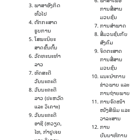
ພາສາເພື່ອ
ພາສາອັງກິດ
ການສື່ສານ
ທົ່ວໄປ
ມວນຊົນ
ຕັກກະສາດ
ການສໍາພາດ
ຮູບການ
ສື່ມວນຊົນກັບ
ໂສພະນິຍະ
ສັງຄົມ
ສາດຂັ້ນຕົ້ນ
ຈິດຕະສາດ
ວັດທະນະທໍາ
ການສື່ສານ
ລາວ
ມວນຊົນ
ທິດສະດີ
ແນະນໍາການ
ວັນນະຄະດີ
ຂ່າວພາບ ແລະ
ວັນນະຄະດີ
ການຖ່າຍພາບ
ລາວ (ປະຫວັດ
ການຈັດໜ້າ
ແລະ ວິເຄາະ)
ໜັງສືພິມ ແລະ
ວັນນະຄະດີ
ວາລະສານ
ອາຊີ (ຫວຽດ,
ການ
ໄທ, ກໍາປູເຈຍ
ບັນນາທິການ