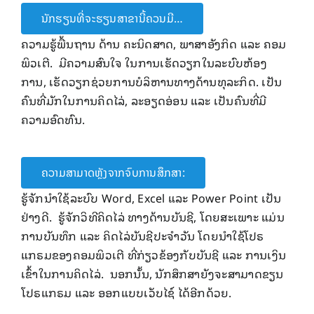
ນັກຮຽນທີ່ຈະຮຽນສາຂານີ້ຄວນມີ…
ຄວາມຮູ້ພື້ນຖານ ດ້ານ ຄະນິດສາດ, ພາສາອັງກິດ ແລະ ຄອມ
ພິວເຕີ. ມີຄວາມສົນໃຈ ໃນການເຮັດວຽກໃນລະບົບຫ້ອງ
ການ, ເຮັດວຽກຊ່ວຍການບໍລິຫານທາງດ້ານທຸລະກິດ. ເປັນ
ຄົນທີ່ມັກໃນການຄິດໄລ່, ລະອຽດອ່ອນ ແລະ ເປັນຄົນທີ່ມີ
ຄວາມອົດທົນ.
ຄວາມສາມາດຫຼັງຈາກຈົບການສຶກສາ:
ຮູ້ຈັກນໍາໃຊ້ລະບົບ Word, Excel ແລະ Power Point ເປັນ
ຢ່າງດີ. ຮູ້ຈັກວິທີຄິດໄລ່ ທາງດ້ານບັນຊີ, ໂດຍສະເພາະ ແມ່ນ
ການບັນທຶກ ແລະ ຄິດໄລ່ບັນຊີປະຈໍາວັນ ໂດຍນໍາໃຊ້ໂປຣ
ແກຣມຂອງຄອມພິວເຕີ ທີ່ກ່ຽວຂ້ອງກັບບັນຊີ ແລະ ການເງິນ
ເຂົ້າໃນການຄິດໄລ່. ນອກນັ້ນ, ນັກສຶກສາຍັງຈະສາມາດຂຽນ
ໂປຣແກຣມ ແລະ ອອກແບບເວັບໄຊ໌ ໄດ້ອີກດ້ວຍ.