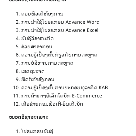
ຄອມ​ພິວ​ເຕີ​ຫ້ອງການ
ການ​ນໍາ​ໃຊ້​ໂປຣແກຣມ Advance Word
ການ​ນໍາ​ໃຊ້​ໂປຣແກຣມ Advance Excel
ບັນຊີ​ວິ​ສາ​ຫະກິດ
ສ່ວຍ​ສາ​ອາກອນ
ຄວາມ​ຮູ້​ເບື້ອງຕົ້ນກ່ຽວກັບ​ການ​ຕະຫຼາດ
ການ​ບໍລິຫານ​ການ​ຕະຫຼາດ
​ເສດຖະສາດ
ພຶດຕິ​ກໍາ​ອົງ​ກອນ
ຄວາມ​ຮູ້​ເບື້ອງຕົ້ນການ​ປະກອບ​ທຸລະ​ກິດ KAB
ການ​ຄ້າ​ທາງ​ອີ​ເລັກ​ໂຕນິກ E-Commerce
​ເຄືອ​ຂ່າຍ​ຄອມ​ພິວ​ເຕີ-ອິນ​ເຕີ​ເນັດ
ໝວດວິຊາ​ສະ​ເພາະ
​ໂປຣແກຣມບັນຊີ