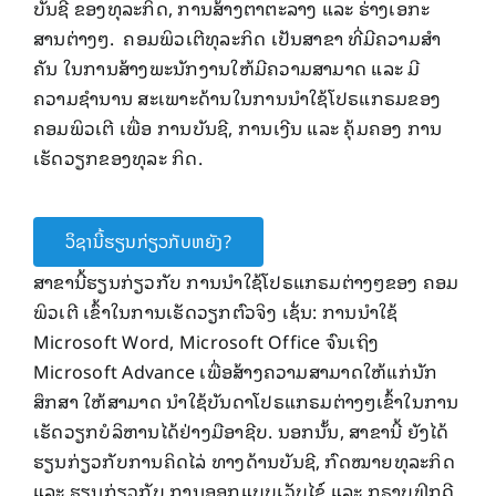
ບັນຊີ ຂອງທຸລະກິດ, ການສ້າງຕາຕະລາງ ແລະ ຮ່າງເອກະ
ສານຕ່າງໆ. ຄອມພິວເຕີທຸລະກິດ ເປັນສາຂາ ທີ່ມີຄວາມສໍາ
ຄັນ ໃນການສ້າງພະນັກງານໃຫ້ມີຄວາມສາມາດ ແລະ ມີ
ຄວາມຊໍານານ ສະເພາະດ້ານໃນການນໍາໃຊ້ໂປຣແກຣມຂອງ
ຄອມພິວເຕີ ເພື່ອ ການບັນຊີ, ການເງີນ ແລະ ຄຸ້ມຄອງ ການ
ເຮັດວຽກຂອງທຸລະ ກິດ.
ວິຊານີ້ຮຽນກ່ຽວກັບຫຍັງ?
ສາຂານີ້ຮຽນກ່ຽວກັບ ການນໍາໃຊ້ໂປຣແກຣມຕ່າງໆຂອງ ຄອມ
ພິວເຕີ ເຂົ້າໃນການເຮັດວຽກຕົວຈິງ ເຊັ່ນ: ການນໍາໃຊ້
Microsoft Word, Microsoft Office ຈົນເຖິງ
Microsoft Advance ເພື່ອສ້າງຄວາມສາມາດໃຫ້ແກ່ນັກ
ສຶກສາ ໃຫ້ສາມາດ ນໍາໃຊ້ບັນດາໂປຣແກຣມຕ່າງໆເຂົ້າໃນການ
ເຮັດວຽກບໍລິຫານໄດ້ຢ່າງມືອາຊີບ. ນອກນັ້ນ, ສາຂານີ້ ຍັງໄດ້
ຮຽນກ່ຽວກັບການຄິດໄລ່ ທາງດ້ານບັນຊີ, ກົດໝາຍທຸລະກິດ
ແລະ ຮຽນກ່ຽວກັບ ການອອກແບບເວັບໄຊ໌ ແລະ ກຣາບຟິກດີ