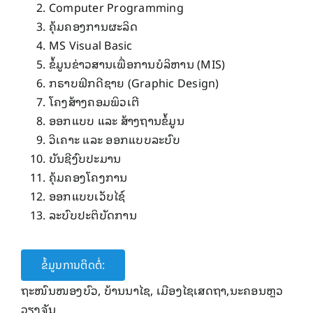
Computer Programming
ຄຸ້ມ​ຄອງ​ການ​ຜະລິດ
MS Visual Basic
ຂໍ້​ມູນ​ຂ່າວສານ​​ເພື່ອ​ການ​ບໍລິຫານ (MIS)
ກຣາບຟິກດີ​ຊາຍ (Graphic Design)
​ໂຄງ​ສ້າງ​ຄອມ​ພິວ​ເຕີ
ອອກ​ແບບ ​ແລະ ສ້າງ​ຖານ​ຂໍ້​ມູນ
ວິ​ເຄາະ ​ແລະ ອອກ​ແບບ​ລະບົບ
ບັນຊີ​ງົບປະມານ
ຄຸ້ມ​ຄອງ​ໂຄງການ
ອອກ​ແບບ​ເວັບ​ໄຊ໌
ລະບົບ​ປະຕິບັດ​ການ
ຂໍ້ມູນການຕິດຕໍ່:
ຖະໜົນໜອງບົວ, ບ້ານນາໄຊ, ເມືອງໄຊເສດຖາ,ນະຄອນຫຼວ
ວຽງຈັນ