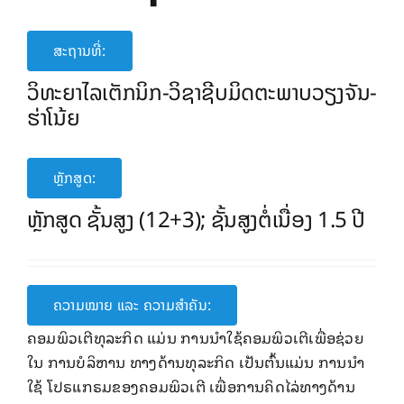
ສະຖານທີ່:
ວິທະຍາ​ໄລ​ເຕັກນິກ-ວິຊາຊີບມິດຕະພາບວຽງຈັນ-
ຮ່າໂນ້ຍ
ຫຼັກສູດ:
ຫຼັກສູດ ຊັ້ນສູງ (12+3); ຊັ້ນສູງຕໍ່ເນື່ອງ 1.5 ປີ
ຄວາມໝາຍ ແລະ ຄວາມສໍາຄັນ:
ຄອມພິວເຕີທຸລະກິດ ແມ່ນ ການນໍາໃຊ້ຄອມພິວເຕີເພື່ອຊ່ວຍ
ໃນ ການບໍລິຫານ ທາງດ້ານທຸລະກິດ ເປັນຕົ້ນແມ່ນ ການນໍາ
ໃຊ້ ໂປຣແກຣມຂອງຄອມພິວເຕີ ເພື່ອການຄິດໄລ່ທາງດ້ານ