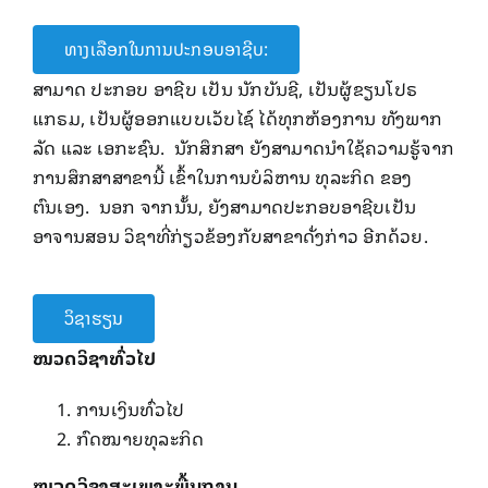
ທາງເລືອກໃນການປະກອບອາຊີບ:
ສາມາດ ປະກອບ ອາຊີບ ເປັນ ນັກບັນຊີ, ເປັນຜູ້ຂຽນໂປຣ
ແກຣມ, ເປັນຜູ້ອອກແບບເວັບໄຊ໌ ໄດ້ທຸກຫ້ອງການ ທັງພາກ
ລັດ ແລະ ເອກະຊົນ. ນັກສຶກສາ ຍັງສາມາດນໍາໃຊ້ຄວາມຮູ້ຈາກ
ການສຶກສາສາຂານີ້ ເຂົ້າໃນການບໍລິຫານ ທຸລະກິດ ຂອງ
ຕົນເອງ. ນອກ ຈາກນັ້ນ, ຍັງສາມາດປະກອບອາຊີບເປັນ
ອາຈານສອນ ວິຊາທີ່ກ່ຽວຂ້ອງກັບສາຂາດັ່ງກ່າວ ອີກດ້ວຍ.
ວິຊາຮຽນ
ໝວດວິຊາ​ທົ່ວ​ໄປ
ການ​ເງິນ​ທົ່ວ​ໄປ
ກົດໝາຍທຸລະ​ກິດ
ໝວດວິຊາ​ສະ​ເພາະ​ພື້ນຖານ