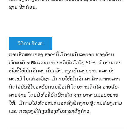
ຊາຍ ອີກດ້ວຍ.
ວິທີການສຶກສາ:
ການສິດສອນຂອງ ສາຂານີ້ ມີການບັນລະຍາຍ ທາງດ້ານ
ທິດສະດີ 50% ແລະ ການປະຕິບັດຕົວຈິງ 50%. ມີການມອບ
ຫົວຂໍ້ໃຫ້ນັກສຶກສາ ຄົ້ນຄວ້າ, ຂຽນບົດລາຍງານ ແລະ ນໍາ
ສະເໜີ ໃນແຕ່ລະວິຊາ. ມີການໃຫ້ນັກສຶກສາ ສ້າງຕາຕະລາງ
ຄິດໄລ່ບັນຊີໃນລະບົບຄອມພິວເຕີ ໂດຍການຄິດໄລ່ ລາຍຮັບ-
ລາຍຈ່າຍ ໂດຍມີຫົວຂໍ້ບົດຝຶກຫັດ ຈາກອາຈານມອບໝາຍ
ໃຫ້. ມີການໄປທັດສະນະ ແລະ ລົງຝຶກງານ ຢູ່ຕາມຫ້ອງການ
ແລະ ກະຊວງທີ່ກ່ຽວຂ້ອງກັບສາຂາດັ່ງກ່າວ.