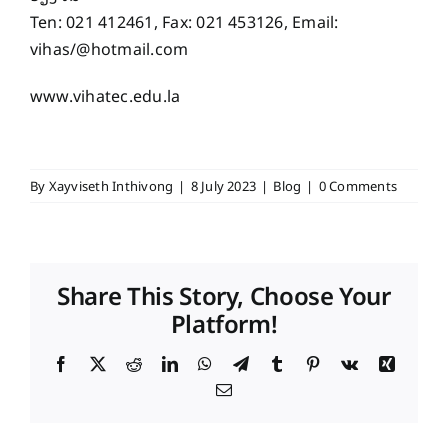
Ten: 021 412461, Fax: 021 453126, Email:
vihas/@hotmail.com
www.vihatec.edu.la
By
Xayviseth Inthivong
|
8 July 2023
|
Blog
|
0 Comments
Share This Story, Choose Your
Platform!
Facebook
X
Reddit
LinkedIn
WhatsApp
Telegram
Tumblr
Pinterest
Vk
Xing
Email