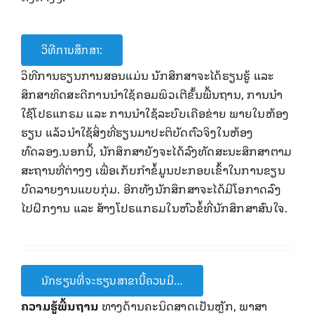
ວິທີການສຶກສາ:
ວິທີການຮຽນການສອນແມ່ນ ນັກສຶກສາຈະໄດ້ຮຽນຮູ້ ແລະ
ສຶກສາທິດສະດີການນຳໃຊ້ຄອມພິວເຕີຂັ້ນພື້ນຖານ, ການນຳ
ໃຊ້ໂປຣແກຣມ ແລະ ການນຳໃຊ້ລະບົບເຄືອຂ່າຍ ພາຍໃນຫ້ອງ
ຮຽນ ແລ້ວນຳໃຊ້ສິ່ງທີ່ຮຽນມາປະຕິບັດຕົວຈິງໃນຫ້ອງ
ທົດລອງ.ນອກນີ້, ນັກສຶກສາຍັງຈະໄດ້ລົງທັດສະນະສຶກສາຕາມ
ສະຖານທີ່ຕ່າງໆ ເພື່ອເກັບກຳຂໍ້ມູນປະກອບເຂົ້າໃນການຂຽນ
ບົດລາຍງານແບບກຸ່ມ. ອີກທັງນັກສຶກສາຈະໄດ້ມີໂອກາດລົງ
ໄປຝຶກງານ ແລະ ສ້າງໂປຣແກຣມໃນຫົວຂໍ້ທີ່ນັກສຶກສາສົນໃຈ.
ນັກຮຽນທີ່ຈະຮຽນສາຂານີ້ຄວນມີ…
ຄວາມຮູ້ພື້ນຖານ
ທາງດ້ານຄະນິດສາດເປັນຫຼັກ, ພາສາ