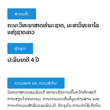
ສະຖານທີ່:
ຄະນະວິທະຍາສາດທຳມະຊາດ, ມະຫາວິທະຍາໄລ
ແຫ່ງຊາດລາວ
ຫຼັກສູດ:
ປະລິນຍາຕີ 4 ປີ
ຄວາມໝາຍ ແລະ ຄວາມສໍາຄັນ:
ວິທະຍາສາດຄອມພິວເຕີ ໝາຍເຖິງການຄົ້ນຄວ້າທິດສະດີ
ການຂຽນໂປຣແກຣມ, ການປະມວນຜົນຂໍ້ມູນຂ່າວສານ ແລະ
ການຄຳນວນສຳລັບຄອມພິວເຕີ. ປັດຈຸບັນ ການນຳໃຊ້ເຕັກໂນ