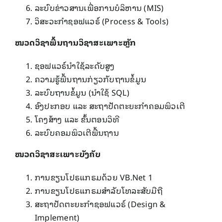
ລະບົບຂ່າວສານເພື່ອການບໍລິຫານ (MIS)
ວິສະວະກຳຊອຟແວຣ໌ (Process & Tools)
ໝວດວິຊາພື້ນຖານວິຊາສະເພາະຫຼັກ
ຊອຟແວຣ໌ນຳໃຊ້ລະດັບສູງ
ຄວາມຮູ້ພື້ນຖານກ່ຽວກັບຖານຂໍ້ມູນ
ລະບົບຖານຂໍ້ມູນ (ນຳໃຊ້ SQL)
ອົງປະກອບ ແລະ ສະຖາປັດຕະຍະກຳຄອມພິວເຕີ
ໂຄງສ້າງ ແລະ ຂັ້ນຕອນວິທີ
ລະບົບຄອມພິວເຕີພື້ນຖານ
ໝວດວິຊາສະເພາະບັງຄັບ
ການຂຽນໂປຣແກຣມດ້ວຍ VB.Net 1
ການຂຽນໂປຣແກຣມສຳລັບໂທລະສັບມືຖື
ສະຖາປັດຕະຍະກຳຊອຟແວຣ໌ (Design &
Implement)