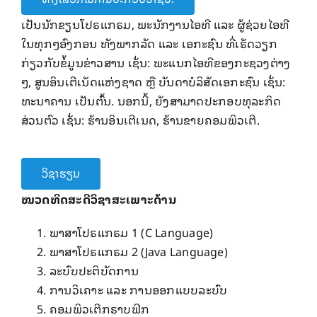
ເປັນນັກຂຽນໂປຣແກຣມ, ພະນັກງານໄອທີ ແລະ ຜູ້ຊ່ວຍໄອທີ
ໃນທຸກໆອົງກອນ ທັງພາກລັດ ແລະ ເອກະຊົນ ທີ່ເຮັດວຽກ
ກ່ຽວກັບຂໍ້ມູນຂ່າວສານ ເຊັ່ນ: ພະແນກໄອທີຂອງກະຊວງຕ່າງ
ໆ, ສູນອິນເຕີເນັດແຫ່ງຊາດ ຫຼື ບັນດາບໍລິສັດເອກະຊົນ ເຊັ່ນ:
ທະນາຄານ ເປັນຕົ້ນ. ນອກນີ້, ຍັງສາມາດປະກອບທຸລະກິດ
ສ່ວນຕົວ ເຊັ່ນ: ຮ້ານອິນເຕີເນດ, ຮ້ານຂາຍຄອມພິວເຕີ.
ວິຊາຮຽນ
ໝວດທິດສະດີວິຊາສະເພາະດ້ານ
ພາສາໂປຣແກຣມ 1 (C Language)
ພາສາໂປຣແກຣມ 2 (Java Language)
ລະບົບປະຕິບັດການ
ການວິເຄາະ ແລະ ການອອກແບບລະບົບ
ຄອມພິວເຕີກຣາບຟິກ