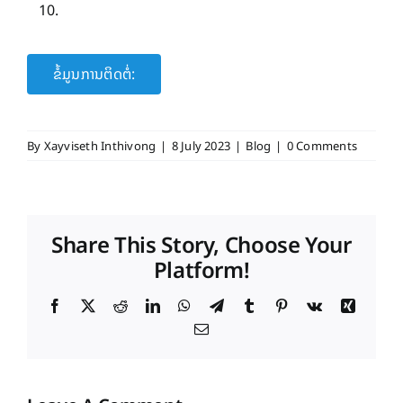
ຂໍ້ມູນການຕິດຕໍ່:
By
Xayviseth Inthivong
|
8 July 2023
|
Blog
|
0 Comments
Share This Story, Choose Your
Platform!
Facebook
X
Reddit
LinkedIn
WhatsApp
Telegram
Tumblr
Pinterest
Vk
Xing
Email