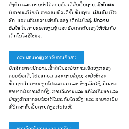
ອັງກິດ ແລະ ການນໍາໃຊ້ຄອມພິວເຕີຂັ້ນພື້ນຖານ.
ມີທັກສະ
ໃນການແກ້ໄຂບັນຫາຄອມພິວເຕີຂັ້ນພື້ນຖານ.
ເປັນຄົນ
ມີໃຈ
ຮັກ ແລະ ເຫັນຄວາມສໍາຄັນຂອງ ເຕັກໂນໂລຊີ.
ມີຄວາມ
ສົນໃຈ
ໃນການຊອກຮຽນຮູ້ ແລະ ອັບເດດຕົນເອງໃຫ້ທັນກັບ
ເຕັກໂນໂລຊີໃໝ່ໆ.
ຄວາມສາມາດຫຼັງຈາກຈົບການສຶກສາ:
ນັກສຶກສາຈະມີຄວາມເຂົ້າໃຈໃນລະບົບການເຮັດວຽກຂອງ
ຄອມພິວເຕີ, ໂປຣແກຣມ ແລະ ຖານຂໍ້ມູນ; ຈະມີທັກສະ
ພື້ນຖານໃນການຂຽນໂປຣແກຣມ ແລະ ສ້າງເວັບໄຊ໌; ມີຄວາມ
ສາມາດໃນການຕິດຕັ້ງ, ການວິເຄາະ ແລະ ແກ້ໄຂບັນຫາ ແລະ
ບໍາລຸງຮັກສາຄອມພິວເຕີໃນລະດັບໃດໜຶ່ງ; ແລະ ສາມາດເປັນ
ທີ່ປຶກສາຂັ້ນພື້ນຖານກ່ຽວກັບໄອທີ.
ທາງເລືອກໃນການປະກອບອາຊີບ: