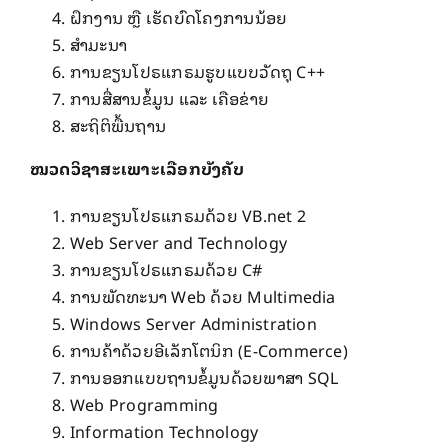
ຝຶກງານ ຫຼື ເຮັດບົດໂຄງການນ້ອຍ
ສຳມະນາ
ການຂຽນໂປຣແກຣມຮູບແບບວັດຖຸ C++
ການສື່ສານຂໍ້ມູນ ແລະ ເຄືອຂ່າຍ
ສະຖິຕິພື້ນຖານ
ໝວດວິຊາສະເພາະເລືອກບັງຄັບ
ການຂຽນໂປຣແກຣມດ້ວຍ VB.net 2
Web Server and Technology
ການຂຽນໂປຣແກຣມດ້ວຍ C#
ການພັດທະນາ Web ດ້ວຍ Multimedia
Windows Server Administration
ການຄ້າດ້ວຍອີເລັກໂຕນິກ (E-Commerce)
ການອອກແບບຖານຂໍ້ມູນດ້ວຍພາສາ SQL
Web Programming
Information Technology