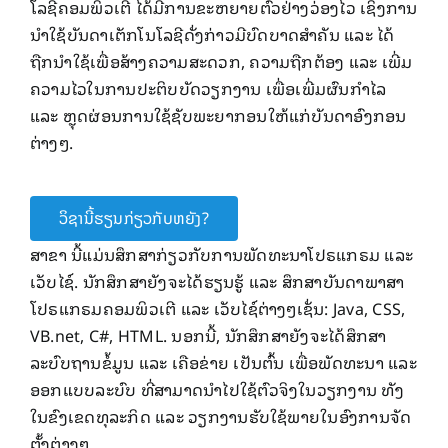
ໂລຊີຄອມພິວເຕີ ໄດ້ມີການຂະຫຍາຍຕົວຢ່າງວ່ອງໄວ ​ເຊິ່ງການ
ນຳໃຊ້ບັນດາເຕັກໂນໂລຊີດັ່ງກ່າວມີບົດບາດສຳຄັນ ແລະ ໄດ້
ຖືກນຳໃຊ້ເພື່ອສ້າງຄວາມສະດວກ, ຄວາມຖືກຕ້ອງ ແລະ ເພີ່ມ
ຄວາມໄວໃນການປະຕິບບັດວຽກງານ ເພື່ອເພີ່ມຜົນກໍາໄລ
ແລະ ຫຼຸດຜ່ອນການໃຊ້ຊັບພະຍາກອນໃຫ້ແກ່ບັນດາອົງກອນ
ຕ່າງໆ.
ວິຊານີ້ຮຽນກ່ຽວກັບຫຍັງ?
ສາຂາ ນີ້ແມ່ນສຶກສາກ່ຽວກັບການພັດທະນາໂປຣແກຣມ ແລະ
ເວັບໄຊ໌. ນັກສຶກສາຍັງຈະໄດ້ຮຽນຮູ້ ແລະ ສຶກສາບັນດາພາສາ
ໂປຣແກຣມຄອມພິວເຕີ ແລະ ເວັບໄຊ໌ຕ່າງໆເຊັ່ນ: Java, CSS,
VB.net, C#, HTML. ນອກນີ້, ນັກສຶກສາຍັງຈະໄດ້ສຶກສາ
ລະບົບຖານຂໍ້ມູນ ແລະ ເຄືອຂ່າຍ ເປັນຕົ້ນ ເພື່ອພັດທະນາ ແລະ
ອອກແບບລະບົບ ທີ່ສາມາດນຳໄປໃຊ້ຕົວຈິງໃນວຽກງານ ທັງ
ໃນຂົງເຂດທຸລະກິດ ແລະ ວຽກງານຮັບໃຊ້ພາຍໃນອົງການຈັດ
ຕັ້ງຕ່າງໆ.