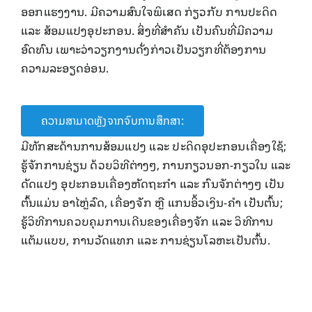
ອອກແຮງງານ. ມີຄວາມສົນໃຈພິເສດ ກ່ຽວກັບ ການປະດິດ
ແລະ ສ້ອມແປງອຸປະກອນ. ສິ່ງທີ່ສໍາຄັນ ເປັນຄົນທີ່ມີຄວາມ
ອົດທົນ ເພາະວ່າວຽກງານດັ່ງກ່າວເປັນວຽກທີ່ຕ້ອງການ
ຄວາມລະອຽດອ່ອນ.
ຄວາມສາມາດຫຼັງຈາກຈົບການສຶກສາ:
ມີທັກສະດ້ານການສ້ອມແປງ ແລະ ປະດິດອຸປະກອນເຄື່ອງໃຊ້;
ຮູ້ຈັກການຊ່ຽນ ດ້ວຍວິທີຕ່າງໆ, ການກຽວນອກ-ກຽວໃນ ແລະ
ດັດແປງ ອຸປະກອນເຄື່ອງຫັດຖະກໍາ ແລະ ກົນຈັກຕ່າງໆ ເປັນ
ຕົ້ນແມ່ນ ອາໄຫຼ່ລົດ, ເຄື່ອງຈັກ ຫຼື ແກນອິ້ວເງິນ-ຄໍາ ເປັນຕົ້ນ;
ຮູ້ວິທີການຄວບຄຸມການເດີນຂອງເຄື່ອງຈັກ ແລະ ວິທີການ
ແຕ້ມແບບ, ການວັດແທກ ແລະ ການຊ່ຽນໂລຫະເປັນຕົ້ນ.