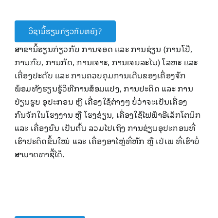
ວິຊານີ້ຮຽນກ່ຽວກັບຫຍັງ?
ສາຂາ​ນີ້ຮຽນກ່ຽວກັບ ການຈອດ ແລະ ການຊ່ຽນ (ການໂປ້,
ການກົບ, ການກັດ, ການເຈາະ, ການເຈຍລະໄນ) ໂລຫະ ແລະ
ເຄື່ອງປະດັບ ແລະ ການຄວບຄຸມການເດີນຂອງເຄື່ອງຈັກ
ພ້ອມທັງຮຽນຮູ້ວິທີການສ້ອມແປງ, ການປະດິດ ແລະ ການ
ປ່ຽນຮູບ ອຸປະກອນ ຫຼື ເຄື່ອງໃຊ້ຕ່າງໆ ບໍ່ວ່າຈະເປັນເຄື່ອງ
ກົນຈັກໃນໂຮງງານ ຫຼື ໂຮງຊ່ຽນ, ເຄື່ອງໃຊ້ໄຟຟ້າອີເລັກໂຕນິກ
ແລະ ເຄື່ອງຍົນ ເປັນຕົ້ນ ລວມໄປເຖິງ ການຊ່ຽນອຸປະກອນທີ່
ເຮົາປະດິດຂຶ້ນໃໝ່ ແລະ ເຄື່ອງອາໄຫຼ່ທີ່ຫັກ ຫຼື ເປ່ເພ ທີ່ເຮົາບໍ່
ສາມາດຫາຊື້ໄດ້.