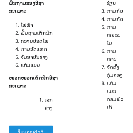
ພື້ນຖານຂອງວິຊາ
ຊ່ຽນ
ສະເພາະ
ການກົບ
ການກັດ
ໄຟຟ້າ
ການ
ພື້ນຖານເຕັກນິກ
ເຈຍລະ​
ຄວາມປອດໄພ
ໄນ
ການວັດແທກ
ການ
ຈັນຍາບັນຊ່າງ
ເຈາະ
ແຕ້ມແບບ
ຈັດຕັ້ງ
ຄຸ້ມຄອງ
ໝວດໝວດເຕັກນິກວິຊາ
ແຕ້ມ
ສະເພາະ
ແບບ
ຄອມພິວ
ເລກ
ເຕີ
ຊ່າງ
ຂໍ້ມູນການຕິດຕໍ່: