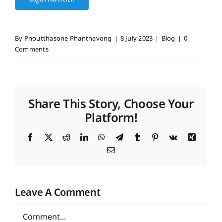
By
Phoutthasone Phanthavong
|
8 July 2023
|
Blog
|
0
Comments
Share This Story, Choose Your
Platform!
Facebook
X
Reddit
LinkedIn
WhatsApp
Telegram
Tumblr
Pinterest
Vk
Xing
Email
Leave A Comment
Comment