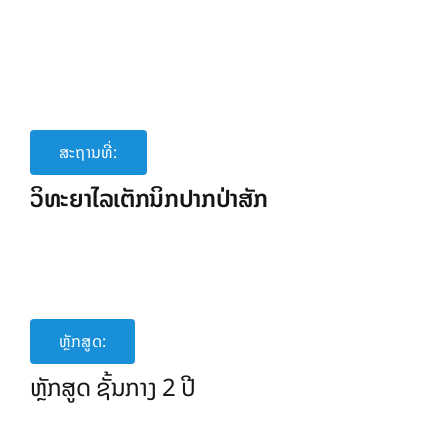
ສະຖານທີ່:
ວິທະຍາໄລເຕັກນິກປາກປ່າສັກ
ຫຼັກສູດ:
ຫຼັກສູດ ຊັ້ນກາງ 2 ປີ