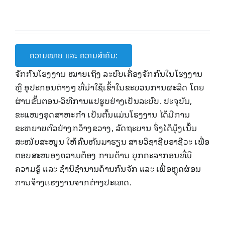
ຄວາມໝາຍ ແລະ ຄວາມສໍາຄັນ:
ຈັກກົນໂຮງງານ ໝາຍເຖິງ ລະບົບເຄື່ອງຈັກກົນໃນໂຮງງານ
ຫຼື ອຸປະກອນຕ່າງໆ ທີ່ນໍາໃຊ້ເຂົ້າໃນຂະບວນການຜະລິດ ໂດຍ
ຜ່ານຂັ້ນຕອນ-ວິທີການແປຮູບຢ່າງເປັນລະບົບ. ປະຈຸບັນ,
ຂະແໜງອຸດສາຫະກໍາ ເປັນຕົ້ນແມ່ນໂຮງງານ ໄດ້ມີການ
ຂະຫຍາຍຕົວຢ່າງກວ້າງຂວາງ, ລັດຖະບານ ຈຶ່ງໄດ້ມຸ້ງເນັ້ນ
ສະໜັບສະໜູນ ໃຫ້ຄົົນຫັນມາຮຽນ ສາຍວິຊາຊີບອາຊີວະ ເພື່ອ
ຕອບສະໜອງຄວາມຕ້ອງ ການດ້ານ ບຸກຄະລາກອນທີ່ມີ
ຄວາມຮູ້ ແລະ ຊໍານິຊໍານານດ້ານກົນຈັກ ແລະ ເພື່ອຫຼຸດຜ່ອນ
ການຈ້າງແຮງງານຈາກຕ່າງປະເທດ.