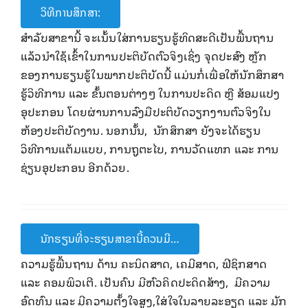
ວິທີການສຶກສາ:
ສໍາລັບສາຂານີ້ ຈະເນັ້ນໃສ່ການຮຽນຮູ້ທິດສະດີເປັນພື້ນຖານ
ແລ້ວນໍາໃຊ້ເຂົ້າໃນການປະຕິບັດຕົວຈິງເຊິ່ງ ຈຸດປະສົງ ຫຼັກ
ຂອງການຮຽນຮູ້ໃນພາກປະຕິບັດນີ້ ແມ່ນກໍ່ເພື່ອໃຫ້ນັກສຶກສາ
ຮູ້ວິທີການ ແລະ ຂັ້ນຕອນຕ່າງໆ ໃນການປະດິດ ຫຼື ສ້ອມແປງ
ອຸປະກອນ ໂດຍຜ່ານການລົງມືປະຕິບັດວຽກງານຕົວຈິງໃນ
ຫ້ອງປະຕິບັດງານ. ນອກນັ້ນ, ນັກສຶກສາ ຍັງຈະໄດ້ຮຽນ
ວິທີການແຕ້ມແບບ, ການຖູຕະໄບ, ການວັດແທກ ແລະ ການ
ຊ່ຽນອຸປະກອນ ອີກດ້ວຍ.
ນັກຮຽນທີ່ຈະຮຽນສາຂານີ້ຄວນມີ…
ຄວາມຮູ້ພື້ນຖານ ດ້ານ ຄະນິດສາດ, ເຄມີສາດ, ຟີຊິກສາດ
ແລະ ຄອມພິວເຕີ. ເປັນຄົນ ມີຫົວຄິດປະດິດສ້າງ, ມີຄວາມ
ອົດທົນ ແລະ ມີຄວາມຕັ້ງໃຈສູງ,ໃສ່ໃຈໃນລາຍລະອຽດ ແລະ ມັກ