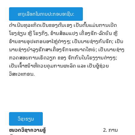
ທາງເລືອກໃນການປະກອບອາຊີບ:
ດໍາເນີນທຸລະກິດເປັນຂອງຕົນເອງ ເປັນຕົ້ນແມ່ນການເປີດ
ໂຮງຊ່ຽນ ຫຼື ໂຮງກຶງ, ຮ້ານສ້ອມແປງ ເຄື່ອງຈັກ-ລົດຍົນ ຫຼື
ຮ້ານຂາຍອຸປະກອນອາໄຫຼ່ຕ່າງໆ; ເປັນນາຍຊ່າງກົນຈັກ; ເປັນ
ນາຍຊ່າງບໍາລຸງຮັກສາເຄື່ອງຈັກຈະໜາດໃຫຍ່; ເປັນນາຍຊ່າງ
ກວດສອບການເຮັດວຽກ ຂອງ ຈັກກົນໃນໂຮງງານຕ່າງໆ;
ເປັນເຈົ້າໜ້າທີ່ຄວບຄຸມການຜະລິດ ແລະ ເປັນຜູ້ຊ່ວຍ
ວິສະວະກອນ.
ວິຊາຮຽນ
ໝວດວິຊາຄວາມຮູ້
ການ