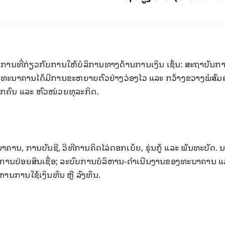
່​ກ່ຽວກັບການ​ໃຫ້​ບໍລິການ​ທາງ​ດ້ານ​ການ​ເງິນ ​ເຊັ່ນ: ​​ສະ​ຖາ​ບັນ​ກ
ການ​ທະນາຄານ​ໄດ້​ມີ​ການຂະຫຍາຍຕົວ​ຢ່າງ​ວ່ອງ​ໄວ ແລະ ກວ້າງ​ຂວາງພໍ​ສົມຄວນ
 ບຸກຄົນ ​ແລະ ຫົວໜ່ວຍທຸລະ​ກິດ.
ຄານ, ການ​ບັນຊີ, ວິທີ​ການ​ຄິດ​ໄລ່​ດອກ​ເບ້ຍ, ຮຸ່ນກູ້ ​ແລະ ພັນທະບັດ. 
 ການປ່ອຍ​ສິນ​ເຊື່ອ; ​ລະບົບ​ການ​ບໍລິຫານ-ດໍາ​ເນີນ​ງານ​ຂອງ​ທະນາຄານ ​ແ
ານ​ການ​ໃຊ້​ເງິນທຶນ ຫຼື ລົງທຶນ.