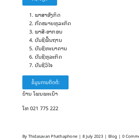
ພາສາ​ອັງກິດ
ກົດໝາຍທຸລະ​ກິດ
ພາສີ-ອາກອນ
ບັນຊີ​ພື້ນຖານ
ບັນຊີ​ທະນາຄານ
ບັນຊີ​ທຸລະ​ກິດ
ບັນຊີ​ວິ​ໄຈ
ຂໍ້ມູນການຕິດຕໍ່:
ບ້ານ ໂພນພະເນົາ
ໂທ 021 775 222
By
Thidasavan Phathaphone
|
8 July 2023
|
Blog
|
0 Comm