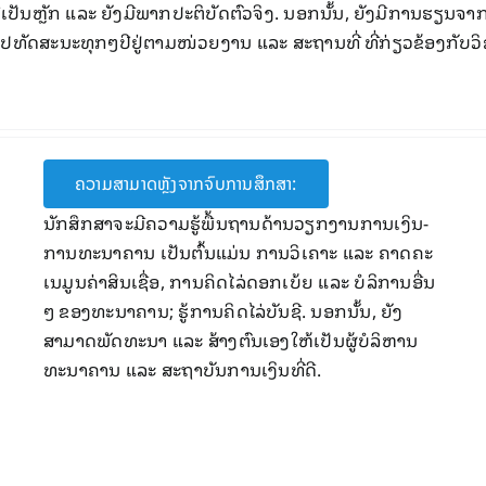
ະ​ດີເປັນຫຼັກ ​ແລະ ຍັງມີພາກປະຕິບັດ​ຕົວ​ຈິງ. ນອກ​ນັ້ນ, ຍັງ​ມີ​ການຮຽນ​ຈ
ັດສະນະ​ທຸກໆປີ​ຢູ່​ຕາມ​ໜ່ວຍ​ງານ ​ແລະ ​ສະ​ຖານ​ທີ່ ​ທີ່​ກ່ຽວ​ຂ້ອງ​ກັບ​ວິ​ຊາ
ຄວາມສາມາດຫຼັງຈາກຈົບການສຶກສາ:
ນັກ​ສຶກ​ສາ​ຈະ​​ມີຄວາມ​ຮູ້ພື້ນຖານ​ດ້ານວຽກງານ​​ການ​ເງິນ-
ການ​ທະນາຄານ ​ເປັນຕົ້ນ​ແມ່ນ ການ​ວິ​ເຄາະ ​ແລະ ຄາດ​ຄະ​
ເນມູນຄ່າ​ສິນ​ເຊື່ອ, ການ​ຄິດ​ໄລ່​ດອກ​ເບ້ຍ ​ແລະ ບໍລິການ​ອື່ນ
ໆ ຂອງ​ທະນາຄານ; ຮູ້​ການຄິດ​ໄລ່​ບັນຊີ​. ນອກ​ນັ້ນ, ຍັງ
ສາມາດ​ພັດທະນາ ​ແລະ ສ້າງຕົນເອງ​ໃຫ້​ເປັນ​ຜູ້​ບໍລິຫານ
ທະນາຄານ ​ແລະ ສະ​ຖາ​ບັນ​ການ​ເງິນ​ທີ່​ດີ​.