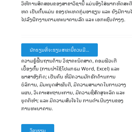
ວິທີ​ການ​ສິດສອນ​ຂອງ​ສາຂາວິຊາ​ນີ້ ​ແມ່ນ​ອີງ​ໃສ່​​ພາກ​ທິດ​ສ
ທດ​ ເປັນ​ຕົ້ນ​ແມ່ນ ຂອງປະ​ເທດ​ກຸ່ມ​ອາຊຽນ​ ແລະ ຍັງ​ມີ​ການ​ໄປ​ທ
ໄປ​ລົງ​ຝຶກ​ງານ​ຕາມ​ທະນາຄານ​ລັດ ​ແລະ ​ເອກະ​ຊົນຕ່າງໆ.
ນັກຮຽນທີ່ຈະຮຽນສາຂານີ້ຄວນມີ…
ຄວາມ​ຮູ້​ພື້ນຖານ​ດ້ານ​ ​ວິຊາ​ຄະນິດສາດ, ຄອມ​ພີ​ວ​ເຕີ​
ເບື້ອງຕົ້ນ (ການ​ນໍາໃຊ້​ໂປ​ແກ​ຣມ Word, Excel) ​ແລະ
ພາສາ​ອັງກິດ; ​ເປັນຄົນ ທີ່ມີ​ຄວາມ​ມັກ​ຮັກ​ດ້ານ​ການ​
ບໍລິການ, ມີ​ມະນຸດ​ສຳພັນ​ດີ, ມີ​ຄວາມ​ສາມາດ​ໃນ​ການວາງ​
ແຜນ, ວິ​ເຄາະ​ສະຖານະ​ການ, ມີ​ຄວາມ​ຊີ່​ສັດ​ສຸ​ຈະລິດ ​ແລະ
ຍຸດຕິ​ທຳ​; ​ແລະ ມີ​ຄວາມ​ສົນ​ໃຈ​ໃນ ການ​ດໍາ​ເນີນ​ງານ​ຂອງ
ການ​ທະນາຄານ.
ວິຊາຮຽນ