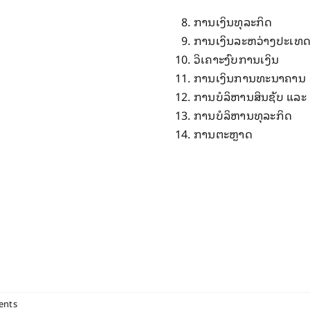
ການ​ເງິນ​ທຸລະ​ກິດ
ການ​ເງິນ​ລະຫວ່າງ​ປະ​ເທ
ວິ​ເຄາະ​ງົບ​ການ​ເງິນ
ການ​ເງິນ​ການ​ທະນາຄານ
ການ​ບໍລິຫານ​ສິນ​ຊັບ ​ແລ​
ການ​ບໍລິຫານ​ທຸລະ​ກິດ
ການ​ຕະຫຼາດ
ents