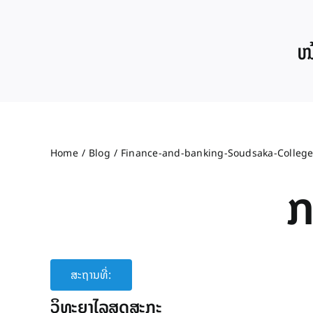
Skip
to
ໜ້
content
Home
Blog
Finance-and-banking-Soudsaka-Colleg
ກ
ສະຖານທີ່:
ວິ​ທະຍາ​ໄລ​ສຸດ​ສະກະ