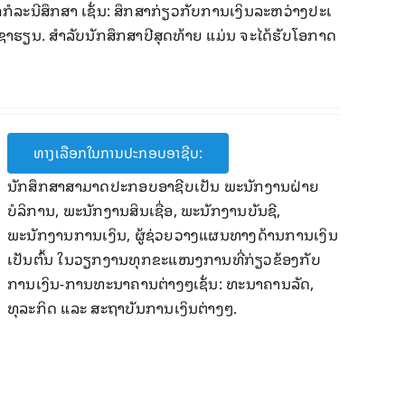
າກກໍລະ​ນີສຶກສາ ​ເຊັ່ນ: ສຶກສາກ່ຽວກັບ​ການ​ເງິນລະຫວ່າງປະ​ເ​​
​ຮຽນ. ສໍາລັບ​ນັກ​ສຶກສາ​ປີ​ສຸດ​ທ້າຍ ​ແມ່ນ ຈະ​ໄດ້​​​ຮັບ​ໂອກາດ​
ທາງເລືອກໃນການປະກອບອາຊີບ:
​ນັກ​ສຶກ​ສາ​ສາ​ມາດ​ປະ​ກອບອາ​ຊີບ​ເປັນ ພະນັກງານ​ຝ່າຍ​
ບໍລິການ, ພະນັກງານ​ສິນ​ເຊື່ອ, ພະນັກງານ​ບັນຊີ,
ພະນັກງານ​ການ​ເງິນ, ຜູ້​ຊ່ວຍ​ວາງ​ແຜນ​ທາງ​ດ້ານ​ການ​ເງິນ
​ເປັນຕົ້ນ ໃນ​​ວຽກ​ງານທຸກຂະ​ແໜງ​ການ​ທີ່​ກ່ຽວຂ້ອງ​ກັບ​
ການ​​ເງິນ-ການ​ທະນາຄານ​ຕ່າງໆ​ເຊັ່ນ: ​​ທະນາຄານລັດ,
ທຸລະ​ກິດ ​ແລະ ສະ​ຖາ​ບັນ​ການ​ເງິນ​ຕ່າງໆ.