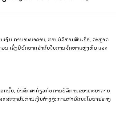
ານ​ເງິນ-ການ​ທະນາຄານ, ການ​ບໍລິຫານ​​​ສິນເຊື່ອ, ຕະຫຼາດ
​ ເຊິ່ງມີ​ບົດບາດສຳຄັນ​ໃນ​​ການ​ຈັດຫາ​​ແຫຼ່ງ​ທຶນ​​ ​ແລະ
ນອກ​ນັ້ນ, ຍັງ​ສຶກສາ​ກ່ຽວ​ກັບການ​ບໍລິການ​ຂອງ​ທະນາຄານ ​
ລະ ສະ​ຖາ​ບັນ​ການ​ເງິນ​ຕ່າງໆ; ການ​ກໍາ​ນົດ​ນະ​ໂຍບາຍ​ທາງ​