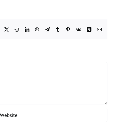
Facebook
X
Reddit
LinkedIn
WhatsApp
Telegram
Tumblr
Pinterest
Vk
Xing
Email