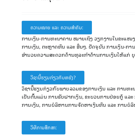
ຄວາມໝາຍ ແລະ ຄວາມສໍາຄັນ:
ການ​ເງິນ-ການ​ທະນາຄານ ໝາຍ​ເຖິງ ວຽກ​ງານ​​ໃນ​ຂະ​ແໜງການ​ທີ
ການ​ເງິນ, ຕະຫຼາດ​​ທຶນ ​​ແລະ ອື່ນໆ. ​​ປັດ​ຈຸ​ບັນ ການ​ເງິນ-
ອໍານວຍ​ຄວາມ​ສະດວກ​ດ້ານ​ທຸລະ​ກໍາ​ດ້ານ​ການ​​ເງິນ​ໃຫ້​ແກ່
ວິຊານີ້ຮຽນກ່ຽວກັບຫຍັງ?
ວິຊາ​ນີ້ຮຽນ​ກ່ຽວ​ກັບ​ພາບ​ລວມຂອງ​ການ​ເງິນ ​ແລະ ການ​ທະນາ
ເປັນຕົ້ນ​ແມ່ນ ການ​ຮັບ​ຝາກ​ເງິນ, ຂະ​ບວນການ​ປ່ອຍ​ກູ້ ​ແລະ
ການ​ເງິນ, ການ​ບໍລິຫານ​ການ​ຈັດ​ຫາ​ເງິນ​ທຶນ ແລະ ການ​ບໍລິຫ
ວິທີການສຶກສາ: