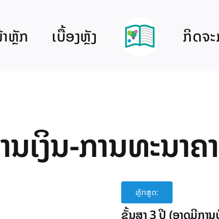
າຫຼັກ
ເບື້ອງຫຼັງ
ກິດຈະ
e
ານ​ເງິນ-ການ​ທະນາຄ
ຫຼັກສູດ:
ຊັ້ນສູງ 3 ປີ (ອາດ​ມີການ​