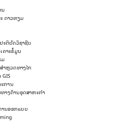
ຖານ
ລະ ດາວ​ທຽມ
ປະຕິບັດ​ວິຊາ​ຊີບ
ເຄາະ​ຂໍ້​ມູນ
ກຣມ
​ສໍາ​ຫຼວດທາງ​ໄກ
າ GIS
ດຈະການ
ານ​ທາງ​ດ້ານ​ອຸດສາຫະກໍາ
ບ​ການ​ອອກ​ແບບ
mming