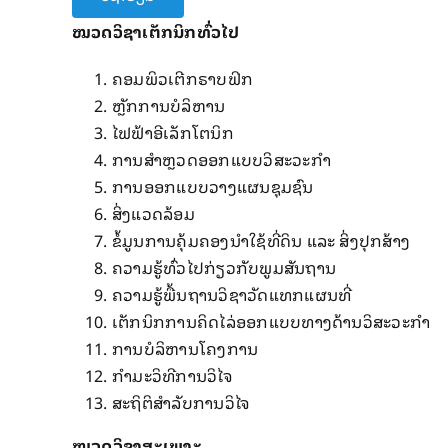
ໝວດວິຊາ​ເຕັກນິກ​ທົ່ວ​ໄປ
ຄອມ​ພິວ​ເຕີ​ກຣາບຟິກ
ຫຼັກການ​ບໍລິຫານ
​ໄຟຟ້າ​ອີ​ເລັກ​ໂຕນິກ
ການ​ສໍາ​ຫຼວດອອກ​ແບບ​ວິສະວະ​ກໍາ
ການ​ອອກ​ແບບ​ວາງ​ແຜນ​ຊຸມ​ຊົນ
ສິ່ງ​ແວດ​ລ້ອມ
ຂໍ້​ມູນ​ການ​ຄຸ້ມ​ຄອງ​ນໍາ​ໃຊ້​ທີ່​ດິນ ​ແລະ ສິ່ງ​ປຸກ​ສ້າງ
ຄວາມ​ຮູ້​ທົ່ວ​ໄປ​ກ່ຽວກັບ​ພູມ​ສັນຖານ
ຄວາມ​ຮູ້​ພື້ນຖານ​ວິຊາ​ວັດ​ແທກ​ແຜນ​ທີ່
​ເຕັກນິກ​ການ​ຄິດ​ໄລ່​ອອກ​ແບບ​ທາງ​ດ້ານ​ວິສະວະ​ກໍາ
ການ​ບໍລິຫານ​ໂຄງການ
ກໍາມະ​ວິທີ​ການ​ວິ​ໄຈ
ສະຖິຕິ​ສໍາລັບ​ການ​ວິ​ໄຈ
ໝວດວິຊາ​ສະ​ເພາະ