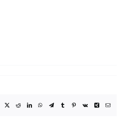
Facebook
X
Reddit
LinkedIn
WhatsApp
Telegram
Tumblr
Pinterest
Vk
Xing
Email