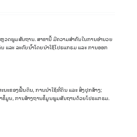
ພູມສັນຖານ. ​ສາ​ຂາ​ນີ້ ​ມີ​ຄວາມ​ສຳ​ຄັນ​ໃນ​​​ການອຳ​ນວຍ​
​ດິນ ​ແລະ ​ລະ​ດັບ​ນ້ຳ​ໂດຍ​ນຳໃ​ຊ້​ໂປຣ​ແກ​ຣມ ​ແລະ ການອອກ
ນະຂອງພື້ນດິນ, ການນໍາໃຊ້ທີ່ດິນ ແລະ ສິ່ງປຸກສ້າງ;
 ການ​ສ້າງ​ຖານ​ຂໍ້​ມູນ​ພູມ​ສັນ​ຖານ​ດ້ວຍ​​ໂປຣ​ແກ​ຣມ.