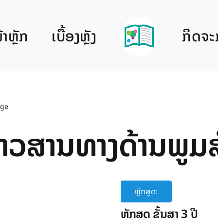
າຫຼັກ
ເບື້ອງຫຼັງ
ກິດຈະ
ege
ນຂ່າວສານທາງດ້ານພູມ
ຫຼັກສູດ:
ຫຼັກສູດ ຊັ້ນສູງ 3 ປີ