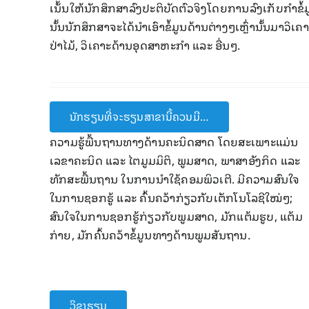
ເນັ້ນໃຫ້ນັກສຶກສາລົງປະ​ຕິ​ບັດ​ຕົວ​ຈິງ​ໂດຍ​ການລົງເກັບກ
ນັ້ນນັກສຶກສາຈະໄດ້​ນຳເອົາຂໍ້ມູນດ້ານຕ່າງໆເຫຼົ່ານັ້ນມາວ
ປ່າໄມ້, ​ວິເຄາະດ້ານອຸດສາຫະກຳ ແລະ ອື່ນໆ.
ນັກຮຽນທີ່ຈະຮຽນສາຂານີ້ຄວນມີ…
​ຄວາມ​ຮູ້​ພື້ນ​ຖານທາງດ້ານ​ຄະນິດສາດ ໂດຍສະເພາະແມ່ນ
ເລຂາຄະນິດ ແລະ ໄຕມູມມິຕິ, ພູມສາດ, ພາສາອັງ​ກິດ ແລະ
ທັກ​ສະ​ພື້ນ​ຖານ ​ໃນ​ການ​ນຳ​ໃຊ້​ຄອມ​ພິວ​ເຕີ. ມີຄວາມສົນໃຈ​
ໃນການຊອກຮູ້ ແລະ ຄົ້ນຄວ້າ​ກ່ຽວກັບເຕັກໂນໂລຊີໃໝ່ໆ;
ສົນໃຈໃນ​ການ​ຊອກ​ຮູ້​ກ່ຽວ​ກັບ​ພູມ​ສາດ​, ​ມັກ​ແຕ້ມ​ຮູບ, ແຕ້ມ​
ກ່າຍ​, ມັກ​ຄົ້ນ​ຄວ້າ​ຂໍ້​ມູນທາງດ້ານ​ພູມ​ສັນ​ຖານ.
ວິຊາຮຽນ