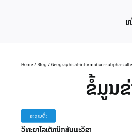
Skip
to
ໜ້
content
Home
Blog
Geographical-information-subpha-coll
ຂໍ້ມູ
ສະຖານທີ່:
ວິທະຍາໄລເຕັກນິກສັບພະວິຊາ