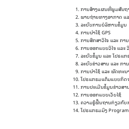
ການ​ສ້າງ​ແຜນ​ທີ່​ພູມ​ສັນ
ພາບ​ຖ່າຍ​ທາງ​ອາກາດ ​ແ
ລະບົບ​ການ​ບໍລິຫານ​ຂໍ້​ມູນ
ການ​ນໍາ​ໃຊ້ GPS
ການ​ສຶກສາວິ​ໄຈ ​ແລະ ການ​
ການ​ອອກ​ແບບ​ວິ​ໄຈ ​ແລະ ວິ​
ລະບົບ​ຂໍ້​ມູນ ​ແລະ ​ໂປຣແ
ລະບົບ​ຂ່າວສານ ​ແລະ ການ
ການ​ນໍາ​ໃຊ້ ​ແລະ ພັດທະນ
​ໂປຣແກຣມ​ແຕ້ມ​ແບບ​ກິ
ການ​ປະ​ເມີນ​ຂໍ້​ມູນ​ຂ່າວສ
ການ​ອອກ​ແບບ​ເວັບ​ໄຊ​້
ຄວາມ​ຮູ້​ພື້ນຖານ​ກ່ຽວກັ
​ໂປຣແກຣມມິ​ງ Progra