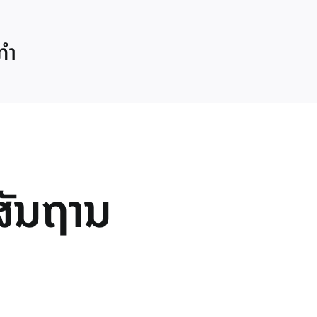
ກຳ
ສັນຖານ