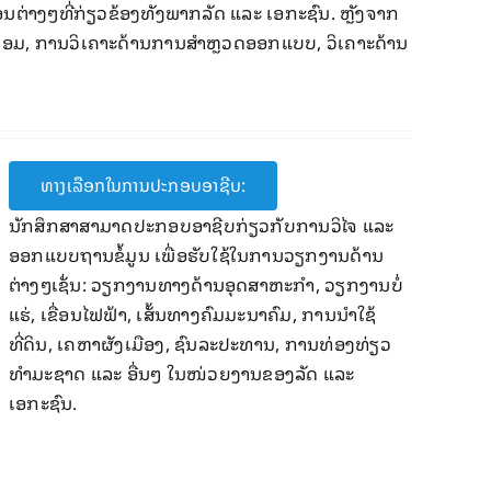
ົງກອນຕ່າງໆທີ່ກ່ຽວຂ້ອງທັງພາກລັດ ແລະ ເອກະຊົນ. ຫຼັງຈາກ
ິ່ງແວດລ້ອມ, ​ການວິເຄາະດ້ານການສຳຫຼວດອອກແບບ, ວິເຄາະດ້ານ
ທາງເລືອກໃນການປະກອບອາຊີບ:
ນັກສຶກສາສາມາດປະກອບອາຊີບກ່ຽວກັບການວິໄຈ ແລະ
ອອກແບບຖານຂໍ້ມູນ ເພື່ອຮັບໃຊ້ໃນການວຽກງານດ້ານ
ຕ່າງໆເຊັ່ນ: ວຽກງານທາງດ້ານອຸດສາຫະກຳ, ວຽກງານບໍ່
ແຮ່, ເຂື່ອນໄຟຟ້າ, ເສັ້ນທາງຄົມມະນາຄົມ, ການນຳໃຊ້
ທີ່ດິນ, ເຄຫາຜັງເມືອງ, ຊົນລະປະທານ, ການທ່ອງທ່ຽວ
ທຳມະຊາດ ແລະ ອື່ນໆ ໃນໜ່ວຍງານຂອງລັດ ແລະ
ເອກະຊົນ.