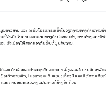
າວສານ ​ແລະ ​ລະ​ບົບ​ໂປຣ​ແກຣມ​ເຂົ້າ​ໃນ​ວຽກ​ງານທາງດ້ານ​ການ​ສຳ​ຫຼວດ
ຖານ​ທີ່​ຈຳ​ເປັນ​​ໃນ​ການ​ອອກ​ແບບ​ທາງດ້ານວິ​ສະ​ວະ​ກຳ, ການ​ສຳ​ຫຼວດ​ໜ້າ
 ຜັງເມືອງໃຫ້​ສອດ​ຄ່ອງ​ກັບ​ພື້ນ​ທີ່​ພູມ​ສັນ​ຖານ.
ແລະ ດ້ານວິສະວະ​ກໍາ​ສະຖາປັດຕະຍະ​ກໍາ ​ເຊິ່ງລວມມີ: ການສຶກສາລັກສະ
ີກຣາບຟິກ, ໂປຣແກຣມແຕ້ມແບບ; ເຄື່ອງມື ແລະ ວິທີການເກັບກໍາຂໍ້​ມູນ​,
ທກ ແລະ ການ​ອອກ​ແບບ​ວາງ​ແຜນ​ການ​ກໍ່​ສ້າງ​ອີກ​ດ້ວຍ.