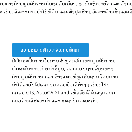
ຳຂໍ້ມູນທາງດ້ານພູມສັນຖານກັບຊຸມຊົນເມືອງ, ຊຸມຊົນ​ຊົນ​ນະ​ບົດ ແລະ ອ
ິເຄາະ ເຊັ່ນ: ວິເຄາະການນຳໃຊ້ທີ່ດິນ ແລະ ສິ່ງປຸກສ້າງ, ວິເຄາະດ້ານສ
ຄວາມສາມາດຫຼັງຈາກຈົບການສຶກສາ:
ມີທັກສະພື້ນຖານໃນການສຳຫຼວດວັດແທກພູມສັນຖານ;
ທັກສະໃນການເກັບກໍາຂໍ້ມູນ, ອອກແບບຖານຂໍ້ມູນທາງ
ດ້ານພູມສັນຖານ ແລະ ສ້າງແຜນທີ່ພູມສັນຖານ ໂດຍການ
ນໍາໃຊ້ລະບົບໂປຣແກຣມຄອມພິວເຕີຕ່າງໆ ເຊັ່ນ: ໂປຣ
ແກຣມ GIS, AutoCAD Land ​ເພື່ອ​ຮັບ​ໃຊ້​ໃນ​ວຽກອອກ​
ແບບ​ດ້ານ​ວິສະວະ​ກໍາ ​ແລະ ສະຖາປັດຕະຍະ​ກໍາ.