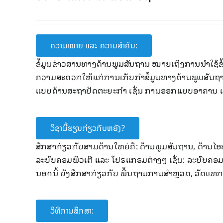
ຄວາມໝາຍ ແລະ ຄວາມສໍາຄັນ:
ຂໍ້ມູນຂ່າວສານທາງດ້ານພູມສັນຖານ ໝາຍເຖິງການນຳໃຊ້ຂໍ້ມູນຂ່
ຄວາມສະ​ດວກ​ໃຫ້​ແກ່​ການ​ເກັບ​ກຳ​ຂໍ້​ມູນ​ທາງ​ດ້ານ​ພູມ​ສັນ​
ແບບດ້ານສະ​ຖາ​ປັດ​ຕະ​ຍະ​ກຳ ເຊັ່ນ​ ການ​ອອກ​ແບບ​ອາ​ຄານ​ ແລະ
ວິຊານີ້ຮຽນກ່ຽວກັບຫຍັງ?
ສຶກສາກ່ຽວກັບສາມດ້ານໃຫຍ່ຄື: ດ້ານພູມສັນຖານ, ດ້ານໄອທີ 
ລະບົບຄອມພິວເຕີ ແລະ ໂປຣແກຣມຕ່າງໆ ເຊັ່ນ: ລະບົບຄອມພິວເຕ
ນອກ​ນີ້ ​ຍັງ​ສຶກສາ​ກ່ຽວ​ກັບ​ ພື້ນ​ຖານ​ການ​ສຳ​ຫຼວດ, ວັດ​ແ
ວິທີການສຶກສາ: