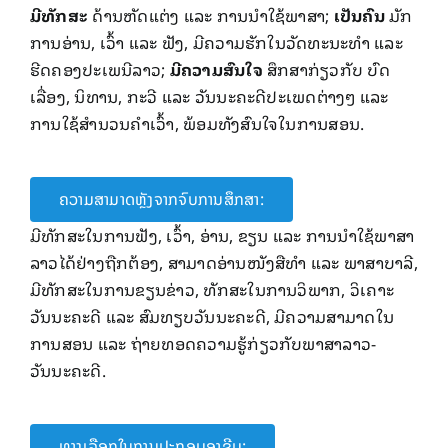
ມີ​ທັກ​ສະ ​
ດ້ານຫັດ​ແຕ່ງ ​ແລະ ​ການ​ນໍາ​ໃຊ້​ພາສາ;
ເປັນ​ຄົນ
​ ມັກ​
ການ​ອ່ານ, ​ເວົ້າ ແລະ ຟັງ, ມີຄວາມຮັກໃນ​ວັດທະນະ​ທໍາ ​ແລະ
ຮີດຄອງ​ປະ​ເພນີ​ລາວ;
ມີ​ຄວາມ​ສົນ​ໃຈ
ສຶກສາກ່ຽວກັບ ບົດ​
ເລື່ອງ, ນິທານ, ກະວີ ​ແລະ ວັນນະຄະດີປະ​ເພດ​ຕ່າງໆ ແລະ
ການໃຊ້ສໍານວນຄໍາ​ເວົ້າ, ພ້ອມ​ທັງ​ສົນ​ໃຈ​ໃນການ​ສອນ.
ຄວາມສາມາດຫຼັງຈາກຈົບການສຶກສາ:
​ມີທັກ​ສະໃນການຟັງ, ​ເວົ້າ, ອ່ານ, ຂຽນ ​ແລະ ​ການ​ນໍາ​ໃຊ້​ພາສາ​
ລາວ​ໄດ້​ຢ່າງ​ຖືກຕ້ອງ​, ສາມາດ​ອ່ານໜັງສື​ທໍາ ​ແລະ ພາສາ​ບາ​ລີ,
ມີທັກ​ສະ​ໃນ​ການ​ຂຽນຂ່າວ, ທັກ​ສະ​ໃນການ​ວິພາກ, ວິ​ເຄາະ​
ວັນນະຄະດີ ​ແລະ ສົມທຽບວັນນະຄະດີ, ມີ​ຄວາມສາມາດ​ໃນ​
ການ​ສອນ ​ແລະ ຖ່າຍທອດຄວາມ​ຮູ້ກ່ຽວກັບ​ພາສາ​ລາວ-
ວັນນະຄະດີ.
ທາງເລືອກໃນການປະກອບອາຊີບ: