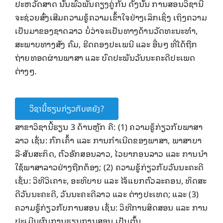
ປະຫວັດສາດ ນັ້ນພົວພັນຄຽງຄູ່​ກັນ ດັ່ງນັ້ນ ການ​ສອນ​ວິຊາ​ນີ້
ຈະ​ຊ່ວຍ​ສົ່ງ​ເສີມ​ຄວາມ​ຮູ້​ຄວາມ​ເຂົ້າ​ໃຈ​ຢ່າງ​ເລິກ​ເຊິ່ງ​ ເຖິງ​ຄວາມ​
ເປັນ​ມາ​ຂອງ​ຊາດ​ລາວ ບໍ່ວ່າ​ຈະ​ເປັນ​ທາງ​ດ້ານ​ວັດທະນະ​ທໍາ,
ສະພາບ​ທາງ​ສັງ ຄົມ, ຮີດຄອງ​ປະ​ເພນີ ​ແລະ ອື່ນໆ ທີ່​ໄດ້​ຖືກ​
ຖ່າຍ​ທອດ​ຜ່ານພາສາ ​ແລະ ບົດ​ປະພັນ​ວັນນະຄະດີ​ປະ​ເພດ​
ຕ່າງໆ.
ວິຊານີ້ຮຽນກ່ຽວກັບຫຍັງ?
ສາຂາວິຊາ​ນີ້ຮຽນ 3​ ດ້ານ​ຫຼັກ ຄື: (1) ຄວາມ​ຮູ້​ກ່ຽວກັບພາສາ​
ລາວ ​ເຊັ່ນ: ກົກ​ເຄົ້າ ​ແລະ ການ​ກໍາ​ເນີ​ດຂອງ​ພາສາ, ພາສາ​ບາ​
ລີ-ສັນສະກິດ, ​ຕົວ​ອັກສອນລາວ, ໄວຍາກອນ​ລາວ ​ແລະ ການ​ນໍາ​
ໃຊ້​ພາສາ​ລາວ​ຢ່າງຖືກຕ້ອງ; (2) ຄວາມ​ຮູ້​ກ່ຽວກັບ​ວັນນະຄະດີ​
ເຊັ່ນ: ວິທີ​​ວິ​ເຄາະ, ອະທິບາຍ ​ແລະ ​ໄຈ້​ແຍກ​ຕົວ​ລະຄອນ, ທິດ​ສະ​
ດີ​ວັນນະຄະດີ, ວັນນະຄະດີ​ລາວ ​ແລະ ຕ່າງປະ​ເທດ; ແລະ (3)
ຄວາມ​ຮູ້​ກ່ຽວກັບ​ການ​ສອນ ​ເຊັ່ນ: ວິທີ​ການ​ສິດສອນ ​ແລະ ການ​
ປະ​ເມີນ​ຜົນ​ການ​ຮຽນການ​ສອນ ​ເປັນຕົ້ນ.