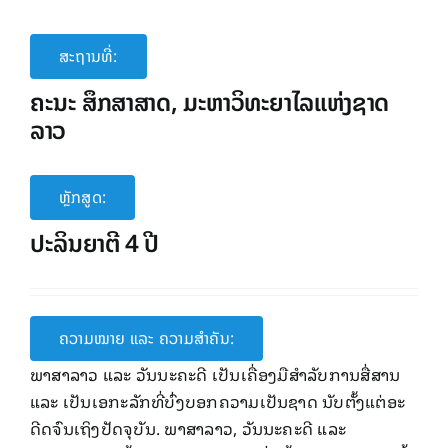
ສະຖານທີ່:
ຄະນະ​ ສຶກສາສາດ, ມະຫາວິທະຍາ​ໄລ​ແຫ່ງ​ຊາດ
ລາວ
ຫຼັກສູດ:
ປະລິນຍາ​ຕີ 4 ປີ
ຄວາມໝາຍ ແລະ ຄວາມສໍາຄັນ:
ພາສາ​ລາວ ​ແລະ ວັນນະຄະດີ ​​ເປັນ​ເຄື່ອງມື​ສໍາລັບ​ການ​ສື່ສານ ​
ແລະ ​​​ເປັນ​ເອກະລັກ​ທີ່​ບົ່ງ​ບອກ​ຄວາມ​ເປັນ​ຊາດ ນັບຕັ້ງ​ແຕ່​ອະ​
ດີດ​ຈົນ​ເຖິງ​ປັດຈຸ​ບັນ. ພາສາ​ລາວ, ວັນນະຄະດີ ​ແລະ