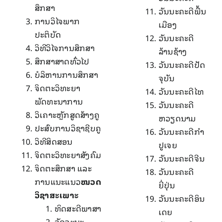
ສຶກສາ
ວັນນະຄະດີ​ພື້ນ​
ກາ​ນວິ​ໄຈ​ພາກ​
ເມືອງ
ປະຕິບັດ
ວັນນະຄະດີ​
ວິທີວິໄຈການສຶກສາ
ລ້ານ​ຊ້າງ​
ສຶກສາສາດທົ່ວໄປ
ວັນນະຄະດີ​ປັດ
ບໍລິຫານການສຶກສາ
ຈຸ​ບັນ
ຈິດຕະວິທະຍາ​
ວັນນະຄະດີ​ໄທ
ພັດທະນາ​ການ
ວັນນະຄະດີ
ວິ​ເຄາະ​ຫຼັກສູດ​ສ້າງ​ຄູ
ຫວຽດນາມ
ປະສົບ​ການ​ວິຊາ​ຊີບ​ຄູ
ວັນນະຄະດີກໍາ
ວິທີສິດສອນ
ປູ​ເຈຍ
ຈິດຕະວິທະຍາສັງຄົມ
ວັນນະຄະດີຈີນ
ຈິດຕະສຶກສາ ແລະ
ວັນນະຄະດີ
ການແນະແນວ
ໝວດ
ຍີ່ປຸ່ນ
ວິຊາສະເພາະ
ວັນນະຄະດີອິນ​
ທິດ​ສະ​ດີ​ພາສາ
ເດຍ
ວັດຈະນະ​