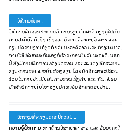
ວິທີການສຶກສາ:
ວິທີ​ການ​ສິດສອນ​ປະກອບມີ ການຮຽນທິດ​ສະ​ດີ ຄຽງຄູ່​ໄປ​ກັບ​
ການ​ປະຕິບັດ​ຕົວ​ຈິງ​ ເຊິ່ງລວມມີ​ ການຕີ​ລາຄາ, ວິ​ເຄາະ ​ແລະ
ຂຽນບົດ​ລາຍ​ງານກ່ຽວກັບ​ວັນນະຄະດີ​ລາວ ​ແລະ ຕ່າງປະ​ເທດ,
​ການໃຫ້​ທັດສະນະ​ຕົນ​ເອງ​ຕໍ່ຕົວ​ລະຄອນ​ໃນ​ວັນນະຄະດີ. ນອກ
ນີ້ ຍັງມີການຝຶກ​ການແຕ່ງ​ບົດ​ສອນ ​ແລະ ສະ​​ແດງ​ທັກ​ສະ​ການ​
ຮຽນ-ການ​ສອນພາຍ​ໃນ​ຫ້ອງ​ຮຽນ ​​​​ໂດຍ​ນັກ​ສຶກສາ​ຈະມີ​ສ່ວນ​
ຮ່ວມ​ໃນການປະ​ເມີນ​ຜົນການສອນ​​ເຊິ່ງກັນ​ ແລະ ​ກັນ​​. ພ້ອມ
ທັງລົງ​ຝຶກ​ງານ​ໃນ​ໂຮງຮຽນ​ມັດທະຍົມ​ສຶກສາ​ຕອນ​ປາຍ.
ນັກຮຽນທີ່ຈະຮຽນສາຂານີ້ຄວນມີ…
ຄວາມ​ຮູ້​ພື້ນຖານ
ທາງດ້ານວິຊາ​ພາສາລາວ ​ແລະ ວັນນະຄະດີ;