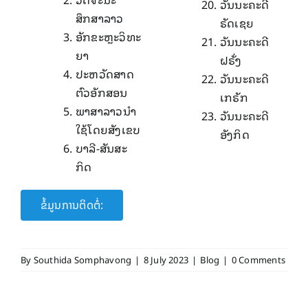
ວັນນະຄະດີ
ສຶກສາລາ​ວ
ຣັດເຊຍ
ອັກຂະ​ຫຼະວິ​ທະ
ວັນນະຄະດີ
ຍາ
ຝຣັ່ງ
ປະຫວັດສາດ​
ວັນນະຄະດີ​
ຕົວ​ອັກສອນ
ເກຣັກ
ພາສາ​ລາວ​ນໍາ​
ວັນນະຄະດີ
ໃຊ້​ໂດຍ​ສັງ​ເຂ​ບ
ອັງກິດ
ບາ​ລີ-ສັນສະ
ກິດ
ຂໍ້ມູນການຕິດຕໍ່:
By
Southida Somphavong
|
8 July 2023
|
Blog
|
0 Comments