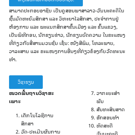
​​ສາມາດປະກອບອາຊີບ ເປັນຄູ​ສອນພາສາ​ລາວ-ວັນນະຄະດີ​ໃນ
ຊັ້ນມັດທະຍົມສຶກສາ ແລະ ວິທະຍາໄລສຶກສາ, ປະ​ຈໍາ​ການ​ຢູ່
ຫ້ອງການ ແລະ ​ພະ​ແນ​ກສຶກສາຂັ້ນ​ເມືອງ ​ແລະ ຂັ້ນ​ແຂວງ, ​​
ເປັນພິທີ​ກອນ, ​ນັກຂຽນຂ່າວ, ນັກຂຽນບົດ​ຄວາມ ​ໃນ​ຂະ​ແໜງ
ທີ່ກ່ຽວກັບ​ສື່ສານມວນຊົນ ​ເຊັ່ນ: ໜັງສື​ພິມ, ​ໂທລະພາບ,
ວາລະສານ ​ແລະ ຂະ​ແໜງການອື່ນໆ​ທີ່​ກ່ຽວຂ້ອງ​ກັບ​ວັດທະນະ​
ທໍາ.
ວິຊາຮຽນ
ໝວດພື້ນຖານ​ວິຊາ​ສະ​
ວາ​ກະ​ຍະ​ສໍາ
ເພາະ
ພັນ
ສັນທະ​ສິນ​ສາດ
​ເຕັກ​ໂນ​ໂລ​ຊີ​ການ​
ອັກສອນ​ທໍາ
ສຶກສາ
ທິດ​ສະ​ດີ​
ວັດ-ປະ​ເມີນ​ຜົນ​ການ​
ວັນນະຄະດີ