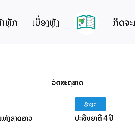
າຫຼັກ
ເບື້ອງຫຼັງ
ກິດຈະ
ວັດສະດຸສາດ
ຫຼັກສູດ:
ແຫ່ງຊາດລາວ
ປະລິນຍາຕີ 4 ປີ