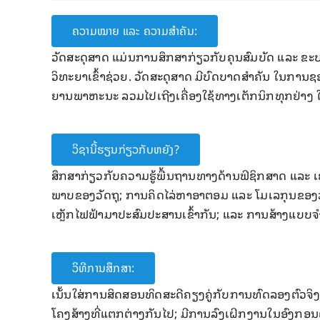
ຄວາມໝາຍ ແລະ ຄວາມສໍາຄັນ:
ວັດສະດຸສາດ ແມ່ນການສຶກສາກ່ຽວກັບຄຸນສົມບັດ ແລະ ຂະບ
ວິທະຍາເຂົ້າຊ່ວຍ. ວັດສະດຸສາດ ມີບົດບາດສໍາຄັນ ໃນການຊ
ຍານພາຫະນະ ລວມໄປເຖີງເຄື່ອງໃຊ້ທາງເຕັກນິກທຸກຢ່າງ 
ວິຊານີ້ຮຽນກ່ຽວກັບຫຍັງ?
ສຶກສາກ່ຽວກັບຄວາມຮູ້ພື້ນຖານທາງດ້ານຟິຊິກສາດ ແລະ ເ
ພາບຂອງວັດຖຸ; ການຄິດໄລ່ຫາອາຕອມ ແລະ ໂມເລກຸນຂອງວັດຖຸ
ເຫຼັກໄຟຟ້າມາປະສົມປະສານເຂົ້າກັນ; ແລະ ການສ້າງແບບຈ
ວິທີການສຶກສາ:
ເນັ້ນໃສ່ການສິດສອນທິດສະດີຄຽງຄູ່ກັບການທົດລອງຕົວຈ
ໂຄງສ້າງທີ່ແຕກຕ່າງກັນໄປ; ມີການລົງ​ເຝິກງານໃນອົງ​ກອນ