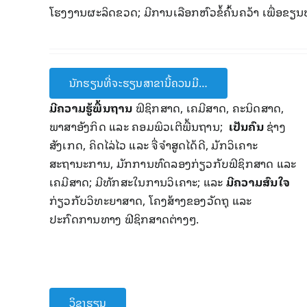
ໂຮງງານຜະລິດຂວດ; ​ມີການເລືອກຫົວຂໍ້ຄົ້ນຄວ້າ ເພື່ອຂຽ
ນັກຮຽນທີ່ຈະຮຽນສາຂານີ້ຄວນມີ…
ມີຄວາມຮູ້ພື້ນຖານ
ຟິຊິກສາດ, ເຄມີສາດ, ຄະນິດສາດ,
ພາສາອັງກິດ ແລະ ຄອມພິວເຕີພື້ນຖານ;
ເປັນຄົນ
ຊ່າງ
ສັງເກດ, ຄິດໄລ່ໄວ ແລະ ຈື່ຈຳສູດໄດ້ດີ, ມັກວິເຄາະ
ສະຖານະການ, ມັກການທົດລອງກ່ຽວກັບຟິຊິກສາດ ແລະ
ເຄມີສາດ; ມີທັກສະໃນການວິເຄາະ; ແລະ
ມີຄວາມສົນໃຈ
ກ່ຽວກັບວິທະຍາສາດ, ໂຄງສ້າງຂອງວັດຖຸ ແລະ
ປະກົດການທາງ ຟີຊິກສາດຕ່າງໆ.
ວິຊາຮຽນ