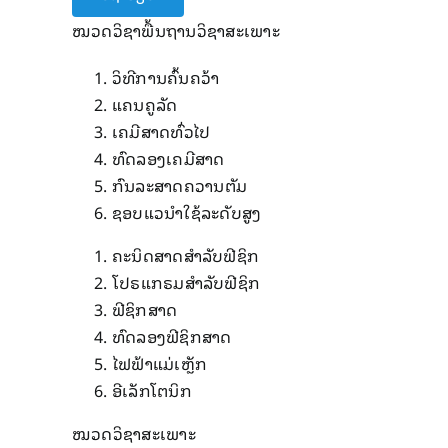
ໝວດວິຊາພື້ນຖານວິຊາສະເພາະ
ວິທີການຄົ້ນຄວ້າ
ແຄນຄູລັດ
ເຄມີສາດທົ່ວໄປ
ທົດລອງເຄມີສາດ
ກົນລະສາດຄວານຕັມ
ຊອບແວນຳໃຊ້ລະດັບສູງ
ຄະນິດສາດສຳລັບຟີຊິກ
ໂປຣແກຣມສຳລັບຟີຊິກ
ຟີຊິກສາດ
ທົດລອງຟີຊິກສາດ
ໄຟຟ້າແມ່ເຫຼັກ
ອີເລັກໂຕນິກ
ໝວດວິຊາສະເພາະ