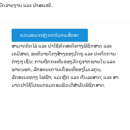
ນບົດລາຍງານ ແລະ ນໍາສະເໜີ.
ຄວາມສາມາດຫຼັງຈາກຈົບການສຶກສາ:
ສາມາດຄິດໄລ່ ແລະ ນໍາໃຊ້ທິດສະດີທາງຟິຊີກສາດ ແລະ
ເຄມີສາດ; ອະທິບາຍໂຄງສ້າງຂອງວັດຖຸ ແລະ ປະກົດການ
ຕ່າງໆ ເຊັ່ນ: ການຖືກກະທົບຂອງວັດຖຸຈາກພາຍໃນ ແລະ
ພາຍນອກ, ລັກສະນະການເຄື່ອນທີ່ຂອງໂມເລກຸນ,
ລັກສະນະທາງ ໄຟຟ້າ, ແມ່ເຫຼັກ ແລະ ກົນລະສາດ; ແລະ ສາ
ມາດນໍາໃຊ້ໂປຣແກຣມຄອມພິວເຕີສໍາລັບຟິຊິກສາດ.