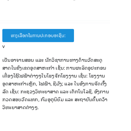
ທາງເລືອກໃນການປະກອບອາຊີບ:
v
ເປັນອາຈານສອນ ແລະ ນັກວິຊາການທາງດ້ານວັດສະດຸ
ສາດໃນຂົງເຂດອຸດສາຫະກຳ ເຊັ່ນ: ການຜະລິດອຸປະກອນ
ເຄື່ອງໃຊ້ໄຟຟ້າຕ່າງໆໃນໂຮງຈັກໂຮງງານ ເຊັ່ນ: ໂຮງງານ
ອຸດສາຫະກຳເຫຼັກ, ໄຟຟ້າ, ຊີມັງ; ແລະ ໃນອົງການຈັດຕັ້ງ
ລັດ ເຊັ່ນ: ກະຊວງວິທະຍາສາດ ແລະ ເຕັກໂນໂລຊີ, ອົງການ
ກວດສອບວັດແທກ, ກົມອຸຕຸນິຍົມ ແລະ ສະຖາບັນຄົ້ນຄວ້າ
ວິທະຍາສາດຕ່າງໆ.