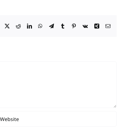
Facebook
X
Reddit
LinkedIn
WhatsApp
Telegram
Tumblr
Pinterest
Vk
Xing
Email