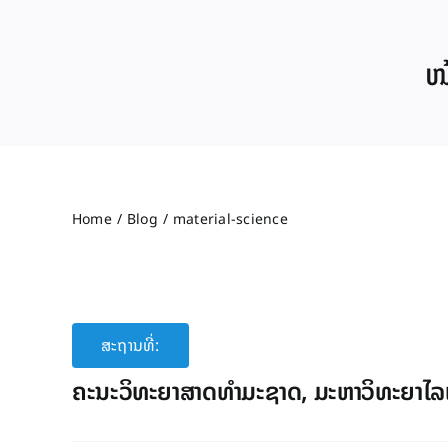
Skip
to
ໜ້
content
Home
Blog
material-science
ສະຖານທີ່:
ຄະນະວິທະຍາສາດທຳມະຊາດ, ມະຫາວິທະຍາໄລ