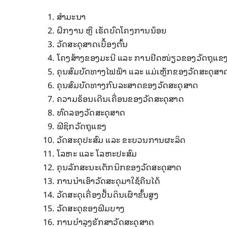
ສຳມະນາ
ຝຶກງານ ຫຼື ເຮັດບົດໂຄງການນ້ອຍ
ວັດສະດຸສາດເບື້ອງຕົ້ນ
ໂຄງສ້າງຂອງມະນີ ແລະ ການຢືດໜ່ຽວຂອງວັດຖຸແຂ
ຄຸນສົມບັດທາງໄຟຟ້າ ແລະ ແມ່ເຫຼັກຂອງວັດສະດຸສາ
ຄຸນສົມບັດທາງກົນລະສາດຂອງວັດສະດຸສາດ
ຄວາມຮ້ອນເດີນເຄື່ອນຂອງວັດສະດຸສາດ
ທົດລອງວັດສະດຸສາດ
ຟີຊິກວັດຖຸແຂງ
ວັດສະດຸປະສົມ ແລະ ຂະບວນການຜະລິດ
ໂລຫະ ແລະ ໂລຫະປະສົມ
ຄຸນລັກສະນະເຕັກນິກຂອງວັດສະດຸສາດ
ການນຳເອົາວັດສະດຸມາໃຊ້ຄືນໄດ້
ວັດສະດຸເຄື່ອງປັ້ນດິນເຜົາຂັ້ນສູງ
ວັດສະດຸຂອງຟີມບາງ
ການບຳລຸງຮັກສາວັດສະດຸສາດ