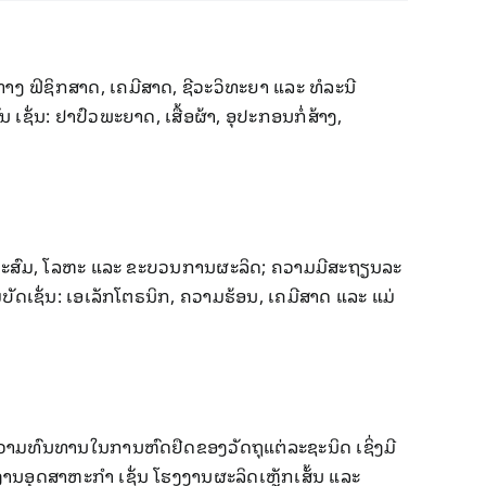
ງ ຟິຊິກສາດ, ເຄມີສາດ, ຊີວະວິທະຍາ ແລະ ທໍລະນີ
ັ່ນ: ຢາປົວພະຍາດ, ເສື້ອຜ້າ, ອຸປະກອນກໍ່ສ້າງ,
ດຸປະສົມ,​ ໂລຫະ ແລະ ຂະບວນການຜະລິດ; ຄວາມມີສະຖຽນລະ
ດເຊັ່ນ: ເອເລັກໂຕຣນິກ, ຄວາມຮ້ອນ, ເຄມີສາດ ​ແລະ ແມ່
າມທົນທານໃນການຫົດຢືດຂອງວັດຖຸແຕ່ລະຊະນິດ ​ເຊິ່ງມີ
ງານອຸດສາຫະກຳ ເຊັ່ນ ໂຮງງານຜະລິດເຫຼັກເສັ້ນ ແລະ