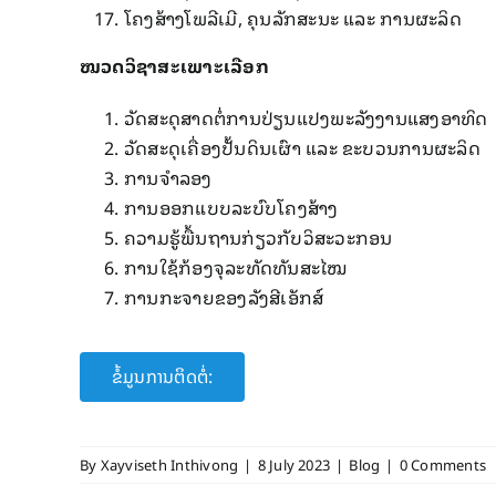
ໂຄງສ້າງໂພລີເມີ, ຄຸນລັກສະນະ ແລະ ການຜະລິດ
ໝວດວິຊາສະເພາະເລືອກ
ວັດສະດຸສາດຕໍ່ການປ່ຽນແປງພະລັງງານແສງອາທິດ
ວັດສະດຸເຄື່ອງປັ້ນດິນເຜົາ ແລະ ຂະບວນການຜະລິດ
ການຈຳລອງ
ການອອກແບບລະບົບໂຄງສ້າງ
ຄວາມຮູ້ພື້ນຖານກ່ຽວກັບວິສະວະກອນ
ການໃຊ້ກ້ອງຈຸລະທັດທັນສະ​ໄໝ
ການກະຈາຍຂອງລັງສີເອັກສ໌
ຂໍ້ມູນການຕິດຕໍ່:
By
Xayviseth Inthivong
|
8 July 2023
|
Blog
|
0 Comments