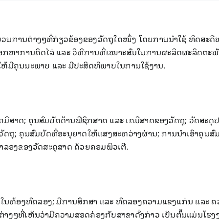
ວນການຕ່າງໆທີ່ກ່ຽວຂ້ອງຂອງວັດຖຸໃດໜຶ່ງ ​ໂດຍການນຳໃຊ້ ທິດສະດີທາ
ອກຫາການຄິດໄລ່ ແລະ ວິທີການທີ່ເໝາະສົມໃນການຜະລິດຜະລິດຕະພັນ ເຊ
ໃຫ້ມີຄຸນນະພາບ ແລະ ມີປະສິດທິພາບໃນການໃຊ້ງານ.
ຄມີສາດ; ຄຸນສົມບັດດ້ານຟິຊິກສາດ ແລະ ເຄມີສາດຂອງວັດຖຸ; ວັດສະ
; ຄຸນສົມບັດທີ່ອະນຸຍາດໃຫ້ແສງສະຫວ່າງຜ່ານ; ການນໍາເອົາຄຸນສົມບັ
ໍາລອງຂອງວັດສະດຸສາດ ດ້ວຍຄອມພິວເຕີ.
ິງໃນຫ້ອງທົດລອງ; ມີການສຶກສາ ແລະ ທົດລອງຄວາມແຂງແກ່ນ ແລະ ຄວ
ຕ່າງໆທີ່ເຫັນວ່າມີຄວາມສອດຄ່ອງກັບສາຂາດັ່ງກ່າວ ເປັນຕົ້ນແມ່ນໂຮງ