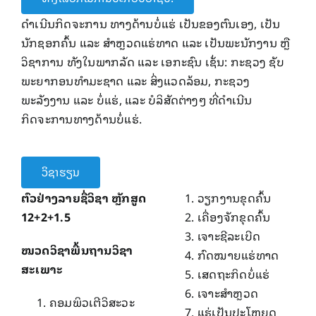
ດໍາເນີນກິດຈະການ ທາງດ້ານບໍ່ແຮ່ ເປັນຂອງຕົນເອງ, ເປັນ
ນັກຊອກຄົ້ນ ແລະ ສໍາຫຼວດແຮ່ທາດ ແລະ ເປັນພະນັກງານ ຫຼື
ວິຊາການ ທັງໃນພາກລັດ ແລະ ເອກະຊົນ ເຊັ່ນ: ກະຊວງ ຊັບ
ພະຍາກອນທໍາມະຊາດ ແລະ ສິ່ງແວດລ້ອມ, ກະຊວງ
ພະລັງງານ ແລະ ບໍ່ແຮ່, ​ແລະ ບໍລິສັດຕ່າງໆ ທີ່ດໍາເນີນ
ກິດຈະການທາງດ້ານບໍ່ແຮ່.
ວິຊາຮຽນ
ຕົວຢ່າງລາຍຊື່ວິຊາ ຫຼັກສູດ
ວຽກງານຂຸດຄົ້ນ
12+2+1.5
ເຄື່ອງຈັກຂຸດຄົ້ນ
ເຈາະຊີລະເບີດ
ໝວດວິຊາພື້ນຖານວິຊາ
ກົດໝາຍແຮ່ທາດ
ສະເພາະ
ເສດຖະກິດບໍ່ແຮ່
​ເຈາະ​ສໍາ​ຫຼວດ
​ຄອມ​ພິວ​ເຕີ​ວິສະວະ​
​ແຮ່ເປັນປະໂຫຍດ