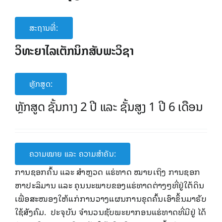
ສະຖານທີ່:
ວິທະຍາໄລເຕັກນິກສັບພະວິຊາ
ຫຼັກສູດ:
ຫຼັກສູດ ຊັ້ນກາງ 2 ປີ ແລະ ຊັ້ນສູງ 1 ປີ 6 ເດືອນ
ຄວາມໝາຍ ແລະ ຄວາມສໍາຄັນ:
ການຊອກຄົ້ນ ​ແລະ ສໍາຫຼວດ ແຮ່ທາດ ໝາຍເຖິງ ການຊອກ
ຫາປະລິມານ ​ແລະ ຄຸນ​ນະພາ​ບຂອງ​ແຮ່​ທາດຕ່າງໆທີ່ຢູ່​ໃຕ້​ດິນ ​
ເພື່ອ​ສະໜອງ​ໃຫ້​ແກ່​ການວາງ​ແຜນ​ການຂຸດ​ຄົ້ນເອົາຂຶ້ນມາຮັບ
ໃຊ້ສັງຄົມ. ປະຈຸບັນ ຈໍານວນຊັບພະຍາກອນແຮ່ທາດທີ່ມີຢູ່ ໄດ້