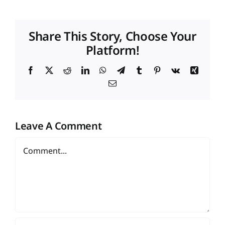
Share This Story, Choose Your
Platform!
Facebook
X
Reddit
LinkedIn
WhatsApp
Telegram
Tumblr
Pinterest
Vk
Xing
Email
Leave A Comment
Comment