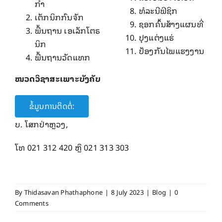
ກໍາ
ທໍລະນີ​ຟິຊິກ
ເຕັກນິກກົນຈັກ
ຊອກ​ຄົ້ນສ້າງ​ແຜນ​ທີ່
ພື້ນຖານ ເອເລັກໂຕຣ
ປຸງ​ແຕ່ງ​ແຮ່​
ນິກ
ປ້ອງ​ກັນ​ໄພ​ແຮງ​ງານ
ພື້ນຖານ​ວັດ​ແທກ
ໝວດວິຊາ​ສະ​ເພາະ​ບັງຄັບ
ຂໍ້ມູນການຕິດຕໍ່:
ບ. ​ໂສກ​ປ່າ​ຫຼວງ,
ໂທ 021 312 420 ຫຼຶ 021 313 303
By
Thidasavan Phathaphone
|
8 July 2023
|
Blog
|
0
Comments