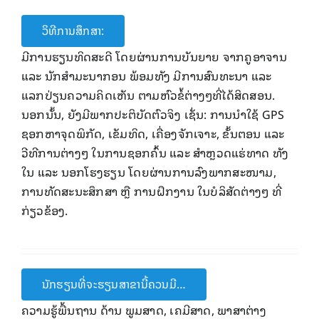
ວິທີການສຶກສາ:
ມີ​ການຮຽນທິດສະດີ ​ໂດຍຜ່ານການບັນຍາຍ ຈາກຄູອາຈານ
ແລະ ນັກສໍາມະນາກອນ ພ້ອມທັງ ມີການສົນທະນາ ແລະ
ແລກປ່ຽນຄວາມຄິດເຫັນ ຕາມຫົວຂໍ້ຕ່າງໆທີ່ໄດ້ສິດສອນ.
ນອກນັ້ນ, ຍັງມີພາກປະຕິບັດຕົວຈິງ ເຊັ່ນ: ການນໍາໃຊ້ GPS
ຊອກຫາຈຸດພິກັດ, ເຂັມທິດ, ເຄື່ອງຈັກເຈາະ, ຂັ້ນຕອນ ແລະ
ວີທີການຕ່າງໆ ໃນການຊອກຄົ້ນ ແລະ ສໍາຫຼວດແຮ່ທາດ ທັງ
ໃນ ແລະ ນອກໂຮງຮຽນ ໂດຍຜ່ານການລົງພາກສະໜາມ,
ການທັດສະນະສຶກສາ ຫຼື ການຝຶກງານ ໃນບໍລິສັດຕ່າງໆ ທີ່
ກ່ຽວຂ້ອງ.
ນັກຮຽນທີ່ຈະຮຽນສາຂານີ້ຄວນມີ…
ຄວາມຮູ້ພື້ນຖານ ດ້ານ ພູມສາດ, ເຄມີສາດ, ພາສາຕ່າງ