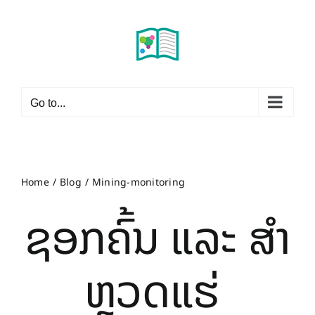
Skip
to
content
Go to...
Home
Blog
Mining-monitoring
ຊອກຄົ້ນ ​ແລະ ສໍາ
ຫຼວດແຮ່