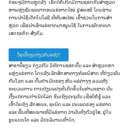
ຄ່ອຍໆມີ​ການຫຼຸດລົງ ​ເຮັດໃຫ້ເກີດມີການຊອກ​ຄົ້ນສໍາຫຼວດ
ຫາແຫຼ່ງຊັບພະຍາກອນແຮ່ທາດໃໝ່ ຢູ່​ສ​ະ​ເໝີ ໂດຍຜ່ານ
ການນໍາໃຊ້ເຕັກໂນໂລຊີ ທີ່ທັນສະໄໝ ເຂົ້າຊ່ວຍໃນການສໍາ
ຫຼວດ ເພື່ອນໍາເອົາແຮ່ທາດມາໝູນໃຊ້ ໃນການພັດທະນາ
ເສດຖະກິດ-ສັງຄົມ.
ວິຊານີ້ຮຽນກ່ຽວກັບຫຍັງ?
ສາຂານີ້ຮຽນ ກ່ຽວກັບ ວິທີການຊອກຄົ້ນ ແລະ ສໍາຫຼວດຫາ
ແຫຼ່ງແຮ່ທາດ ໂດຍລົງເລິກສຶກສາທາງທໍລະນີສາດ ທີ່ກ່ຽວພັນ
ກັບໂລກ ແລະ ຕົ້ນກໍາເນີດຂອງ ຫີນ-ແຮ່ຕ່າງໆ ລວມທັງ
ຂະບວນການ ການປ່ຽນແປງທີ່ເກີດຂຶ້ນໃນທໍາມະຊາດ ນັບ
ຕັ້ງແຕ່ການກໍາເນີດໂລກ ຈົນເຖິງປະຈຸບັນ ເພື່ອໃຫ້ຮູ້ ແລະ
ເຂົ້າໃຈເຖິງ ລັກສະນະ, ຊະນິດ ແລະ ປະເພດຂອງ ແຮ່ທາດ
ແລະ ພື້ນທີ່ສະເພາະທີ່ມີແຮ່ທາດ ວ່າມັນຄົງຕົວຢູ່ໃສ, ຢູ່ໃນ
ຮູບແບບໃດ ແລະ ມີປະລິມານເທົ່າໃດ.