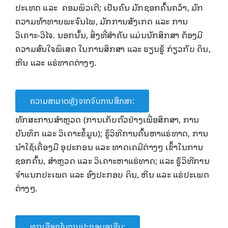
ປະເທດ ແລະ ຄອມພິວເຕີ; ເປັນຄົນ ມັກຊອກຄົ້ນຄວ້າ, ມັກ
ຄວາມທ້າທາຍພະຈົນໄພ, ມັກການສັງເກດ ແລະ ການ
ວິເຄາະ-ວິໄຈ. ນອກນັ້ນ, ສິ່ງທີ່ສໍາຄັນ ແມ່ນນັກສຶກສາ ຕ້ອງມີ
ຄວາມສົນໃຈພິເສດ ໃນການສຶກສາ ແລະ ຮຽນຮູ້ ກ່ຽວກັບ ດິນ,
ຫີນ ແລະ ແຮ່ທາດຕ່າງໆ.
ຄວາມສາມາດຫຼັງຈາກຈົບການສຶກສາ:
ທັກສະການສຳຫຼວດ (ການເກັບຕົວຢ່າງເພື່ອສຶກສາ, ການ
ບັນທຶກ ແລະ ວິເຄາະຂໍ້ມູນ); ຮູ້ວິທີການຄົ້ນຫາແຮ່ທາດ, ການ
ນໍາໃຊ້ເຄື່ອງມື ອຸປະກອນ ແລະ ທາດເຄມີຕ່າງໆ ເຂົ້າໃນການ
ຊອກຄົ້ນ, ສໍາຫຼວດ ແລະ ວິເຄາະຫາແຮ່ທາດ; ແລະ ຮູ້ວິທີການ
ຈໍາແນກປະເພດ ແລະ ອົງປະກອບ ດິນ, ຫີນ ແລະ ແຮ່ປະເພດ
ຕ່າງໆ.
ທາງເລືອກໃນການປະກອບອາຊີບ: