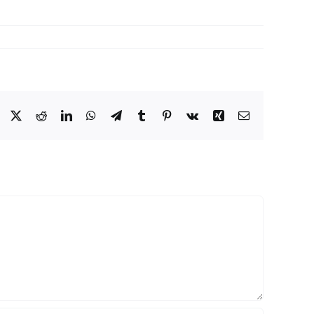
Facebook
X
Reddit
LinkedIn
WhatsApp
Telegram
Tumblr
Pinterest
Vk
Xing
Email