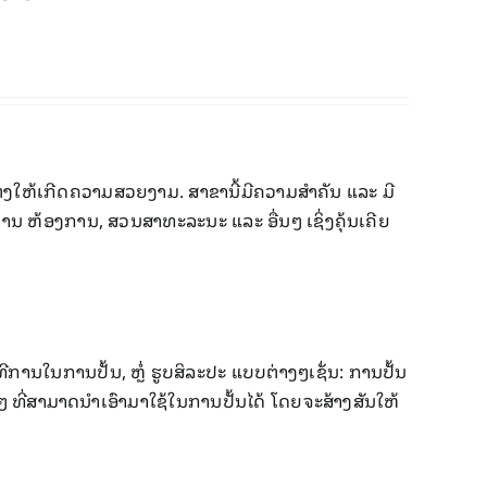
​ແຕ່ງ​ໃຫ້​ເກີດ​ຄວາມ​ສວຍ​ງາມ. ສາຂາ​ນີ້​ມີ​ຄວາມ​ສຳຄັນ ​ແລະ ມີ​
ຄານ ຫ້ອງການ, ສວນສາ​ທະ​ລະນະ ​ແລະ ອື່ນໆ ​ເຊິ່ງຄຸ້ນ​ເຄີຍ​
​ໃນ​ການ​ປັ້ນ, ຫຼໍ່ ຮູບ​ສິລະ​ປະ ​ແບບ​ຕ່າງໆ​ເຊັ່ນ: ການ​ປັ້ນ​
ີ່​ສາມາດ​ນຳ​ເອົາ​ມາ​ໃຊ້​ໃນ​ການ​ປັ້ນ​ໄດ້ ​ໂດຍຈະສ້າງສັນ​ໃຫ້​