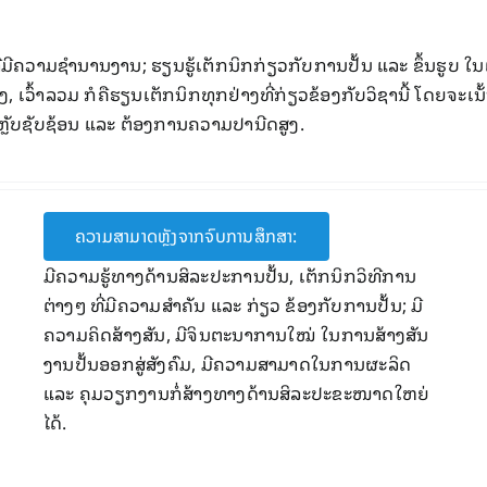
ວາມ​ຊຳນານ​ງານ; ຮຽນຮູ້​ເຕັກນິກ​ກ່ຽວກັບ​ການ​ປັ້ນ ​ແລະ ຂຶ້ນ​ຮູ​ບ ​ໃນ​ແ
​ຈິງ, ​ເວົ້າລວມ ກໍ​ຄື​ຮຽນເຕັກນິກ​ທຸກ​ຢ່າງ​ທີ່​ກ່ຽວຂ້ອງ​ກັບ​ວິຊາ​ນີ້ ​ໂດຍ​ຈະ
​ສະຫຼັບຊັບ​ຊ້ອນ ​ແລະ ຕ້ອງການ​ຄວາມ​ປານີດ​ສູງ.
ຄວາມສາມາດຫຼັງຈາກຈົບການສຶກສາ:
ມີຄວາມຮູ້ທາງດ້ານສິລະປະການ​ປັ້ນ, ​ເຕັກ​ນິກວິທີ​ການ​
ຕ່າງໆ ທີ່ມີຄວາມສຳຄັນ ແລະ ກ່ຽວ ຂ້ອງກັບການປັ້ນ; ມີ​
ຄວາມ​ຄິດ​ສ້າງສັນ, ມີຈິນຕະນາການໃໝ່ ໃນການສ້າງສັນ
ງານປັ້ນອອກສູ່ສັງຄົມ, ມີຄວາມສາມາດໃນການຜະລິດ
ແລະ ຄຸມວຽກງານກໍ່ສ້າງທາງດ້ານສິລະປະຂະໜາດໃຫຍ່
ໄດ້.