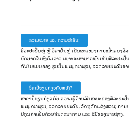
ຄວາມໝາຍ ແລະ ຄວາມສໍາຄັນ:
ສິລະປະປັ້ນຫຼໍ່ ຫຼື ວິຊາ​ປັ້ນຫຼໍ່ ​ເປັນ​ຂະ​ແໜງການໜຶ່ງຂອງ​ສິລະ​
ບົດບາດ​ໃນ​ສັງຄົມ​ລາວ ເພາະຈະສາມາດ​ພົບ​ເຫັນ​ສິລະ​ປະປັ້ນຫຼໍ
ກັນ​ໃນ​ແບບ​ຂອງ ຮູບ​ປັ້ນ​ພະພຸດທະ​ຮູບ, ລວດລາຍ​ປະດັບ​ອາຄາ
ວິຊານີ້ຮຽນກ່ຽວກັບຫຍັງ?
ສາຂານີ້ຮຽນກ່ຽວກັບ ຄວາມ​ຮູ້​ດ້ານ​ລັກສະນະ​ຂອງສິລະ​ປະປັ້ນຫຼໍ່
ພະພຸດທະ​ຮູບ, ລວດລາຍ​ປະດັບ, ວັດຖຸ​ຕົກ​ແຕ່ງ​ສວນ; ​ກາ​ນ​ເລືອກ
ມີ​ຄຸນຄ່າ​ເພີ່ມ​ດ້ວຍ​ຈິນຕະນາການ​ ​ແລະ ສີມື​ຂອງ​ນາຍ​ຊ່າງ.