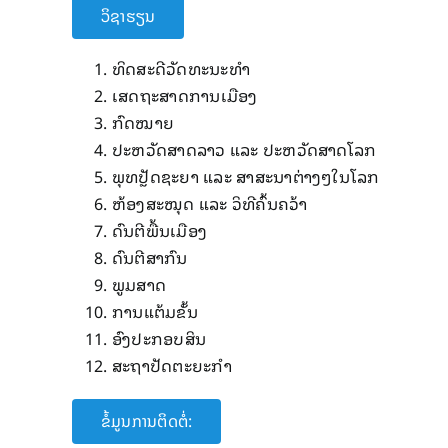
ວິຊາຮຽນ
ທິດສະດີວັດທະນະທໍາ
ເສດຖະສາດການເມືອງ
ກົດໝາຍ
ປະຫວັດສາດລາວ ແລະ ປະຫວັດສາດໂລກ
ພຸທປຼັດຊະຍາ ແລະ ສາສະນາຕ່າງໆໃນໂລກ
ຫ້ອງສະໝຸດ ແລະ ວິທີຄົ້ນຄວ້າ
ດົນຕີພື້ນເມືອງ
ດົນຕີສາກົນ
ພູມສາດ
ການແຕ້ມຂັ້ນ
ອົງປະກອບສິນ
ສະຖາປັດຕະຍະກໍາ
ຂໍ້ມູນການຕິດຕໍ່: