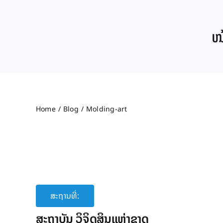
Skip
to
ໜ້
content
Home
Blog
Molding-art
ສະຖານທີ່:
ສະຖາບັນ ວິຈິດສິນແຫ່ງຊາດ