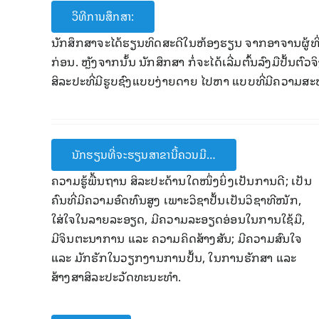
ວິທີການສຶກສາ:
ນັກສຶກສາຈະໄດ້ຮຽນທິດສະດີໃນຫ້ອງຮຽນ ຈາກ​ອາຈານ​ຜູ້​ທີ່​ມີ​ຄ
ກ່ອນ​. ຫຼັງຈາກ​ນັ້ນ ນັກ​ສຶກສາ ກໍ່ຈະ​ໄດ້​ເລີ່​ມຕົ້ນລົງມື​ປັ້ນຕົວ
ສິລະ​ປະ​ທີ່​ມີ​ຮູບຊົງ​ແບບ​ງ່າຍດາຍ ​​ໄປ​ຫາ ​ແບບ​ທີ່​ມີ​ຄວາມ
ນັກຮຽນທີ່ຈະຮຽນສາຂານີ້ຄວນມີ…
ຄວາມຮູ້​ພື້ນຖານ ​ສິລະ​ປະດ້ານ​ໃດໜຶ່ງຍິ່ງ​ເປັນ​ການ​ດີ; ​ເປັນ​
ຄົນ​ທີ່ມີຄວາມອົດທົນສູງ ເພາະວິຊາປັ້ນເປັນວິຊາທີໜັກ, ​
ໃສ່​ໃຈ​ໃນ​ລາຍ​ລະອຽດ, ມີ​ຄວາມລະອຽດອ່ອນ​ໃນ​ການ​ໃຊ້​ມື,
ມີຈິນຕະນາການ ແລະ ຄວາມຄິດສ້າງສັນ; ມີຄວາມສົນໃຈ ​
ແລະ ມັກຮັກໃນວຽກງານການປັ້ນ, ​ໃນ​ການ​ຮັກສາ​​ ແລະ
ສ້າງສາສິລະ​ປະ​ວັດທະນະ​ທໍາ.