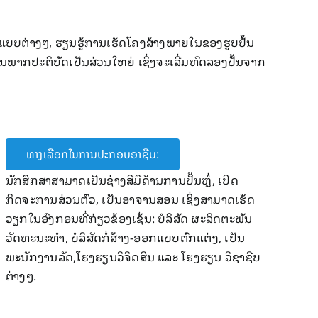
ບບ​ຕ່າງໆ, ຮຽນຮູ້​ການ​ເຮັດ​ໂຄງ​ສ້າງ​ພາຍ​ໃນ​ຂອງ​ຮູ​ບປັ້ນ
ເນັ້ນ​ພາກ​ປະຕິບັດ​ເປັນ​ສ່ວນ​ໃຫຍ່ ​ເຊິ່ງຈະ​ເລີ່​ມທົດ​ລອງ​ປັ້ນຈາກ
ທາງເລືອກໃນການປະກອບອາຊີບ:
ນັກສຶກສາສາມາດເປັນຊ່າງສີມືດ້ານການ​ປັ້ນຫຼໍ່, ​ເປີດ​
ກິດຈະການ​ສ່ວນ​ຕົວ, ​ເປັນອາຈານສອນ ເຊິ່ງສາມາດເຮັດ
ວຽກໃນອົງກອນທີ່ກ່ຽວຂ້ອງເຊັ່ນ: ບໍລິສັດ ຜະລິດຕະພັນ
ວັດທະນະທຳ, ບໍລິສັດກໍ່ສ້າງ-ອອກແບບຕົກແຕ່ງ, ເປັນ
ພະນັກງານລັດ,ໂຮງຮຽນວິຈິດສິນ ແລະ ໂຮງຮຽນ ວິຊາຊີບ
ຕ່າງໆ.