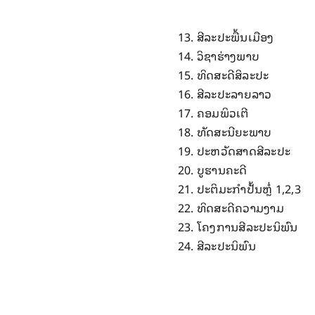
ສີລະປະພື້ນເມືອງ
ວິຊາຮ່າງພາບ
ທິດສະດີສິລະປະ
ສີລະປະລາຍລາວ
ຄອມພິວເຕີ
ທັດສະນີຍະພາບ
ປະຫວັດສາດສີລະປະ
ບູຮານຄະດີ
ປະຕິມະກໍາປັ້ນຫຼໍ່ 1,2,3
ທິດສະດີຄວາມງາມ
ໂຄງການສີລະປະນິພົນ
ສີລະປະນິພົນ