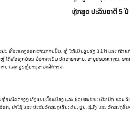
ຫຼັກສູດ ປະລິນຍາຕີ 5 ປີ
ປະ ທີ່​ສະ​ແດງ​ອອກ​ຜ່ານ​ການ​ປັ້ນ, ຫຼໍ່ ​​ໃຫ້​ເປັນ​ຮູບຊົງ 3 ມິ​ຕິ ​ແລະ ຕົກ
່ ​ໄດ້​ທົ່ວ​ທຸກ​ບ່ອນ ບໍ່​ວ່າ​ຈະ​ເປັນ ວັດວາອາ​ຮາມ, ອານຸສອນ​ສະຖານ, ອາ
ນ ​ແລະ ຮູບ​ຫຼໍ່ອານຸສາວະ​ລີ​ຕ່າງໆ.
ຊະນິດ​ຕ່າງໆ ທັງ​ແບບ​ພື້ນ​ເມືອງ ​ແລະ ຮ່ວມ​ສະ​ໄໝ; ​ເຕັກນິກ ​ແລະ ວິທີການ
, ນໍາໃຊ້ ​ແລະ ປະສົມວັດສະດຸເຊັ່ນ: ດິນ, ປູນ, ຊີມັງ ​ແລະ ວັດ​ສະດຸ​ອື່ນໆ ທ