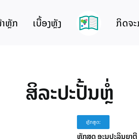
າຫຼັກ
ເບື້ອງຫຼັງ
ກິດຈະ
ສິລະປະປັ້ນຫຼໍ່
ຫຼັກສູດ:
ຫຼັກສູດ ອະນຸປະລິນຍາຕີ 