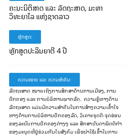
ຄະນະນິຕິສາດ ແລະ ລັດຖະສາດ, ມະຫາ
ວິທະຍາໄລ ແຫ່ງຊາດລາວ
ຫຼັກສູດ:
ຫຼັກສູດປະລິນຍາຕີ 4 ປີ
ຄວາມໝາຍ ແລະ ຄວາມສໍາຄັນ:
ລັດຖະສາດ ໝາຍ​ເຖິງການ​ສຶກສາດ້ານ​ການ​ເມືອງ, ການ​
ປົກຄອງ ​ແລະ ການບໍລິຫານພາກລັດ. ຄວາມ​ຮູ້​ທາງ​ດ້ານ
ລັດຖະສາດ ແມ່ນມີຄວາມສໍາຄັນ​ໃນ​ການ​ສ້າງ​ຄວາມ​ເຂົ້າ​ໃຈ​
ທາງ​ດ້ານ​ການ​ບໍລິຫານ​ປົກຄອງ​ລັດ, ວິ​ເຄາະ​ຈຸດ​ດີ-ຈຸດ​ອ່ອນ​
ຂອງ​ລະບົບ​ການ​ປົກຄອງ​ຕ່າງໆ ​ແລະ ສຶກສາ​ບັນດາ​ພຶດຕິ​ກຳ​
ຂອງ​ມະນຸດ​ທີ່ຢູ່​ຮ່ວມ​ກັນ​​ໃນ​ສັງຄົມ ​​ເພື່ອນຳ​ໃຊ້​ເຂົ້າ​ໃນ​ການ​