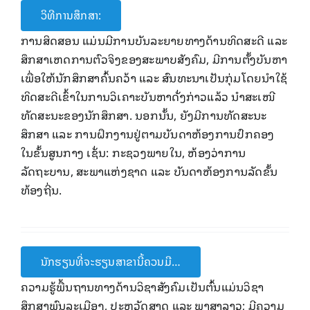
ວິທີການສຶກສາ:
ການສິດສອນ ແມ່ນມີການບັນລະຍາຍທາງດ້ານທິດສະດີ ແລະ
ສຶກສາເຫດການຕົວຈິງຂອງສະພາບສັງຄົມ, ມີການຕັ້ງ​ບັນຫາ
ເພື່ອໃຫ້ນັກສຶກສາຄົ້ນຄວ້າ ແລະ ສົນທະນາເປັນກຸ່ມ​ໂດຍ​ນຳ​ໃຊ້​
ທິດ​ສະ​ດີ​ເຂົ້າ​ໃນ​ການ​ວິ​ເຄາະ​ບັນ​ຫາ​ດັ່ງກ່າວແລ້ວ ນໍາສະເໜີ
ທັດສະນະຂອງນັກສຶກສາ. ນອກນັ້ນ, ຍັງມີການທັດສະນະ
ສຶກສາ ແລະ ການຝຶກງານຢູ່ຕາມບັນດາຫ້ອງການປົກຄອງ
ໃນຂັ້ນສູນກາງ ເຊັ່ນ: ກະຊວງພາຍໃນ, ຫ້ອງວ່າການ
ລັດຖະບານ, ສະພາແຫ່ງຊາດ ແລະ ບັນດາ​ຫ້ອງການ​ລັດຂັ້ນ
ທ້ອງຖີ່ນ.
ນັກຮຽນທີ່ຈະຮຽນສາຂານີ້ຄວນມີ…
ຄວາມ​ຮູ້​ພື້ນຖານທາງດ້ານວິຊາສັງຄົມເປັນຕົ້ນແມ່ນວິຊາ
ສຶກສາພົນລະເມືອງ, ປະຫວັດສາດ ແລະ ພາສາລາວ; ມີຄວາມ