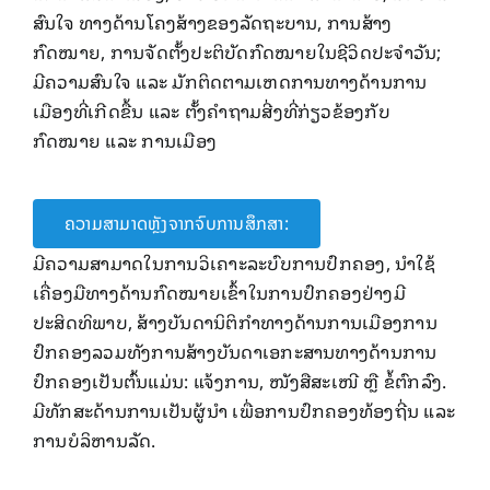
ສົນໃຈ ທາງດ້ານໂຄງສ້າງຂອງລັດຖະບານ, ການສ້າງ
ກົດໝາຍ, ການຈັດຕັ້ງປະຕິບັດກົດໝາຍໃນຊີວິດປະຈໍາວັນ;
ມີຄວາມສົນໃຈ ແລະ ມັກຕິດຕາມເຫດການທາງດ້ານການ
ເມືອງທີ່ເກີດຂື້ນ ແລະ ຕັ້ງຄໍາຖາມສີ່ງທີ່ກ່ຽວຂ້ອງກັບ
ກົດໝາຍ ແລະ ການເມືອງ
ຄວາມສາມາດຫຼັງຈາກຈົບການສຶກສາ:
ມີ​ຄວາມສາມາດ​ໃນ​ການ​ວິ​ເຄາະລະບົບ​ການ​ປົກຄອງ, ນຳ​ໃຊ້​
ເຄື່ອງມື​ທາງ​ດ້ານກົດໝາຍ​ເຂົ້າ​ໃນ​ການ​ປົກຄອງຢ່າງ​ມີ​
ປະສິດທິພາບ, ສ້າງບັນດານິຕິກໍາທາງດ້ານການ​ເມືອງ​ການ
ປົກຄອງລວມທັງ​ການ​ສ້າງ​ບັນດາ​ເອກະສານ​ທາງ​ດ້ານການ
ປົກຄອງ​ເປັນ​ຕົ້ນ​ແມ່ນ: ແຈ້ງການ, ໜັງສືສະເໜີ ຫຼື ຂໍ້ຕົກລົງ.
ມີທັກສະດ້ານການເປັນຜູ້ນໍາ ເພື່ອການປົກຄອງທ້ອງຖີ່ນ ແລະ
ການບໍລິຫານລັດ.