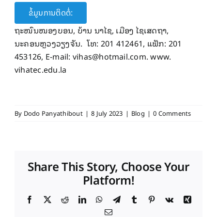
ຂໍ້ມູນການຕິດຕໍ່:
ຖະໜົນໜອງບອນ, ບ້ານ ນາໄຊ, ເມືອງ ໄຊເສດຖາ,
ນະຄອນຫຼວງວຽງຈັນ. ໂທ: 201 412461, ແຟັກ: 201
453126, E-mail: vihas@hotmail.com. www.
vihatec.edu.la
By
Dodo Panyathibout
|
8 July 2023
|
Blog
|
0 Comments
Share This Story, Choose Your
Platform!
Facebook
X
Reddit
LinkedIn
WhatsApp
Telegram
Tumblr
Pinterest
Vk
Xing
Email