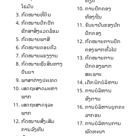
ທຽບ
ໂຣມັນ
ການປົກຄອງ
ກົດໝາຍທີ່ດິນ
ທ້ອງຖີ່ນ
ກົດໝາຍປົກປັກ
ຈັນຍາບັນຂອງນັກ
ຮັກສາສິ່ງແວດລ້ອມ
ປົກຄອງ
ກົດໝາຍພາສີ
ກົດໝາຍການປົກ
ກົດໝາຍຄອບຄົວ
ຄອງພາກທົ່່ວໄປ
ກົດໝາຍແຮງງານ
ກົດໝາຍການ
ກົດໝາຍຊັບສິນທາງ
ປົກຄອງພາກ
ປັນຍາ
ສະເພາະ
ພາສາຕ່າງປະເທດ
ເຕັກນິກບໍລິຫານ
ເສດຖະສາດມະຫາ
ການບໍລິຫານ
ພາກ
ອົງການ
ເສດຖະສາດຈຸລະ
ການບໍລິຫານບຸກຄະ
ພາກ
ລາກອນ
ກົດໝາຍສົ່ງເສີມ
ການບໍລິຫານການ
ການລົງທືນ
ພັດທະນາ